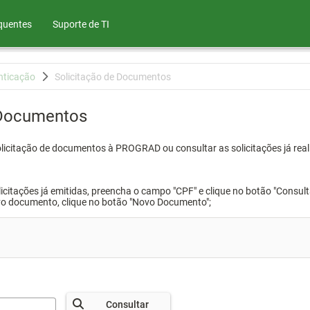
quentes
Suporte de TI
nticação
Solicitação de Documentos
 Documentos
olicitação de documentos à PROGRAD ou consultar as solicitações já real
icitações já emitidas, preencha o campo "CPF" e clique no botão "Consult
vo documento, clique no botão "Novo Documento";
Consultar