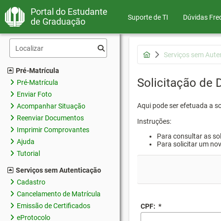
Portal do Estudante
Suporte de TI
Dúvidas Fre
de Graduação
Serviços sem Aute
Pré-Matrícula
Solicitação de
Pré-Matrícula
Enviar Foto
Aqui pode ser efetuada a s
Acompanhar Situação
Reenviar Documentos
Instruções:
Imprimir Comprovantes
Para consultar as sol
Ajuda
Para solicitar um no
Tutorial
Serviços sem Autenticação
Cadastro
Cancelamento de Matrícula
Emissão de Certificados
CPF:
*
eProtocolo