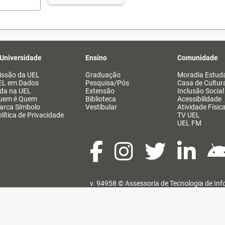
 Universidade
Ensino
Comunidade
issão da UEL
Graduação
Moradia Estuda
EL em Dados
Pesquisa/Pós
Casa de Cultur
ida na UEL
Extensão
Inclusão Social
uem é Quem
Biblioteca
Acessibilidade
arca Símbolo
Vestibular
Atividade Físic
lítica de Privacidade
TV UEL
UEL FM
v. 94958 ©
Assessoria de Tecnologia de In