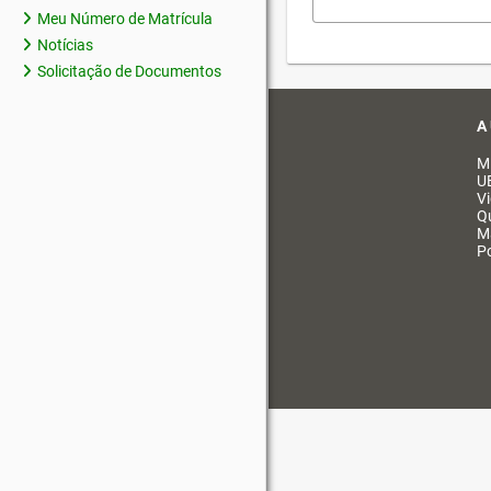
Meu Número de Matrícula
Notícias
Solicitação de Documentos
A
M
U
V
Q
M
Po