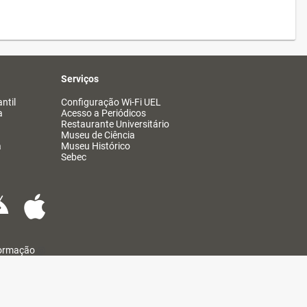
Serviços
ntil
Configuração Wi-Fi UEL
a
Acesso a Periódicos
Restaurante Universitário
Museu de Ciência
a
Museu Histórico
Sebec
formação
@