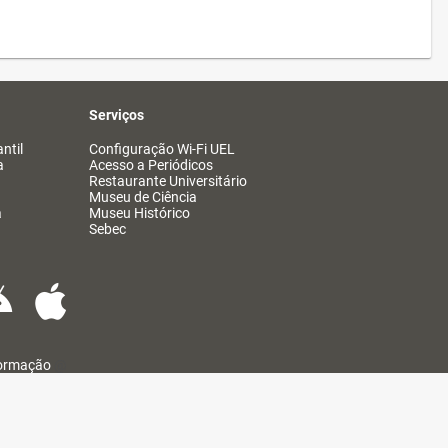
Serviços
ntil
Configuração Wi-Fi UEL
a
Acesso a Periódicos
Restaurante Universitário
Museu de Ciência
a
Museu Histórico
Sebec
formação
@