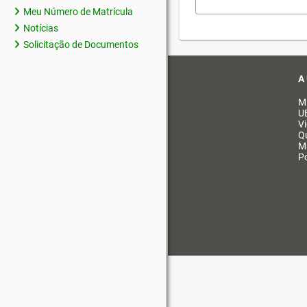
Meu Número de Matrícula
Notícias
Solicitação de Documentos
A
M
U
V
Q
M
Po