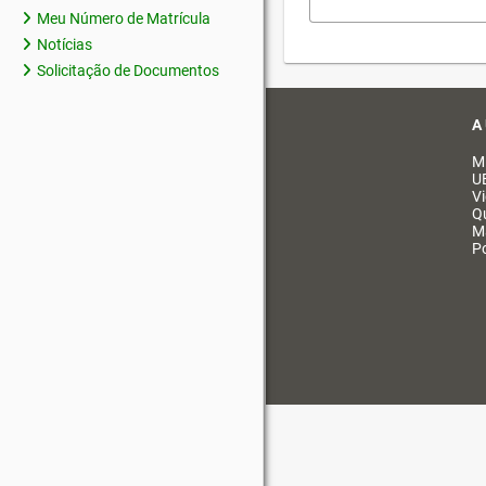
Meu Número de Matrícula
Notícias
Solicitação de Documentos
A
M
U
V
Q
M
Po