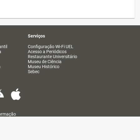
Serviços
ntil
Configuração Wi-Fi UEL
a
Acesso a Periódicos
Restaurante Universitário
Museu de Ciência
a
Museu Histórico
Sebec
formação
@