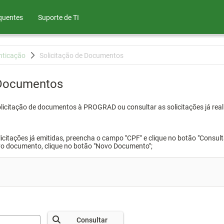
quentes
Suporte de TI
nticação
Solicitação de Documentos
 Documentos
olicitação de documentos à PROGRAD ou consultar as solicitações já real
icitações já emitidas, preencha o campo "CPF" e clique no botão "Consult
vo documento, clique no botão "Novo Documento";
Consultar