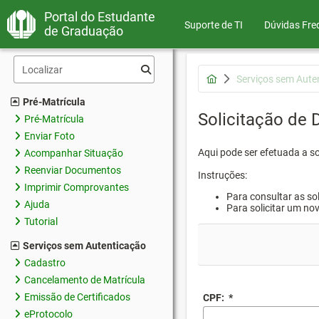
Portal do Estudante
Suporte de TI
Dúvidas Fre
de Graduação
Serviços sem Aute
Pré-Matrícula
Solicitação de
Pré-Matrícula
Enviar Foto
Aqui pode ser efetuada a s
Acompanhar Situação
Reenviar Documentos
Instruções:
Imprimir Comprovantes
Para consultar as sol
Ajuda
Para solicitar um no
Tutorial
Serviços sem Autenticação
Cadastro
Cancelamento de Matrícula
Emissão de Certificados
CPF:
*
eProtocolo