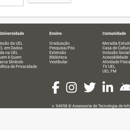
 Universidade
Ensino
Comunidade
issão da UEL
Graduação
Moradia Estuda
EL em Dados
Pesquisa/Pós
Casa de Cultur
ida na UEL
Extensão
Inclusão Social
uem é Quem
Biblioteca
Acessibilidade
arca Símbolo
Vestibular
Atividade Físic
lítica de Privacidade
TV UEL
UEL FM
v. 94958 ©
Assessoria de Tecnologia de In