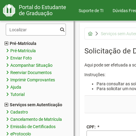
Portal do Estudante
Suporte de TI
Dúvidas Fre
de Graduação
Serviços sem Aute
Pré-Matrícula
Solicitação de
Pré-Matrícula
Enviar Foto
Aqui pode ser efetuada a s
Acompanhar Situação
Reenviar Documentos
Instruções:
Imprimir Comprovantes
Para consultar as sol
Ajuda
Para solicitar um no
Tutorial
Serviços sem Autenticação
Cadastro
Cancelamento de Matrícula
Emissão de Certificados
CPF:
*
eProtocolo