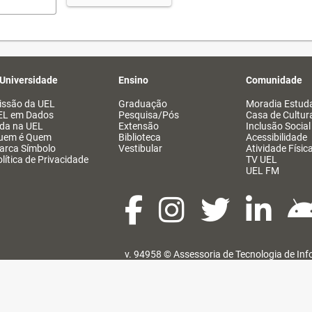
 Universidade
Ensino
Comunidade
issão da UEL
Graduação
Moradia Estuda
EL em Dados
Pesquisa/Pós
Casa de Cultur
ida na UEL
Extensão
Inclusão Social
uem é Quem
Biblioteca
Acessibilidade
arca Símbolo
Vestibular
Atividade Físic
lítica de Privacidade
TV UEL
UEL FM
v. 94958 ©
Assessoria de Tecnologia de In