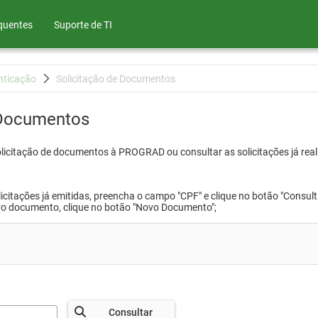
quentes
Suporte de TI
nticação
Solicitação de Documentos
 Documentos
olicitação de documentos à PROGRAD ou consultar as solicitações já real
icitações já emitidas, preencha o campo "CPF" e clique no botão "Consult
vo documento, clique no botão "Novo Documento";
Consultar