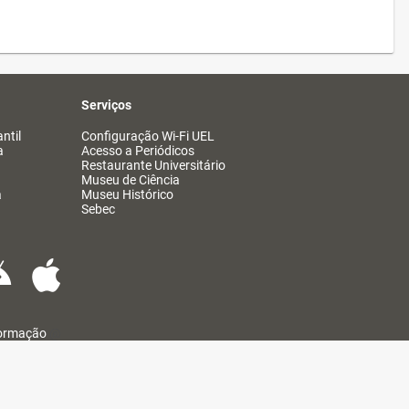
Serviços
ntil
Configuração Wi-Fi UEL
a
Acesso a Periódicos
Restaurante Universitário
Museu de Ciência
a
Museu Histórico
Sebec
formação
@