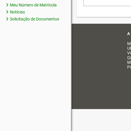
Meu Número de Matrícula
Notícias
Solicitação de Documentos
A
M
U
V
Q
M
Po