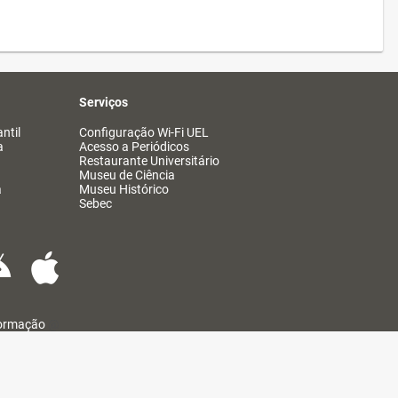
Serviços
ntil
Configuração Wi-Fi UEL
a
Acesso a Periódicos
Restaurante Universitário
Museu de Ciência
a
Museu Histórico
Sebec
formação
@