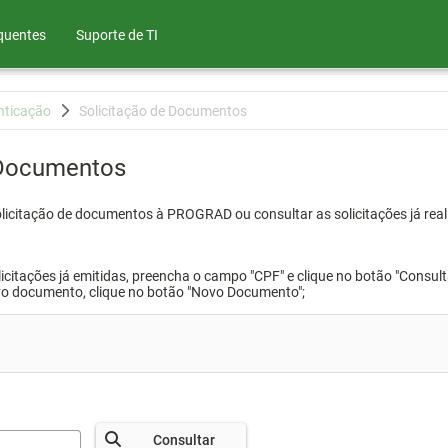
quentes
Suporte de TI
nticação
Solicitação de Documentos
 Documentos
olicitação de documentos à PROGRAD ou consultar as solicitações já real
icitações já emitidas, preencha o campo "CPF" e clique no botão "Consult
vo documento, clique no botão "Novo Documento";
Consultar