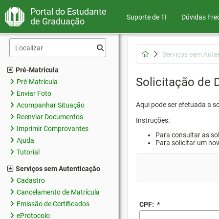
Portal do Estudante
Suporte de TI
Dúvidas Fre
de Graduação
Serviços sem Aute
Pré-Matrícula
Solicitação de
Pré-Matrícula
Enviar Foto
Aqui pode ser efetuada a s
Acompanhar Situação
Reenviar Documentos
Instruções:
Imprimir Comprovantes
Para consultar as sol
Ajuda
Para solicitar um no
Tutorial
Serviços sem Autenticação
Cadastro
Cancelamento de Matrícula
Emissão de Certificados
CPF:
*
eProtocolo