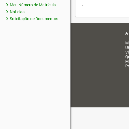
Meu Número de Matrícula
Notícias
Solicitação de Documentos
A
M
U
V
Q
M
Po