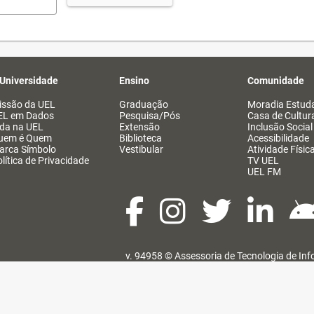
 Universidade
Ensino
Comunidade
issão da UEL
Graduação
Moradia Estuda
EL em Dados
Pesquisa/Pós
Casa de Cultur
ida na UEL
Extensão
Inclusão Social
uem é Quem
Biblioteca
Acessibilidade
arca Símbolo
Vestibular
Atividade Físic
lítica de Privacidade
TV UEL
UEL FM
v. 94958 ©
Assessoria de Tecnologia de In