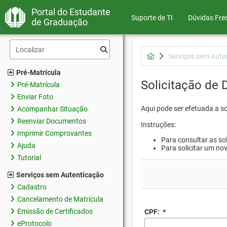
Portal do Estudante
Suporte de TI
Dúvidas Fre
de Graduação
Serviços sem Aute
Pré-Matrícula
Solicitação de
Pré-Matrícula
Enviar Foto
Aqui pode ser efetuada a s
Acompanhar Situação
Reenviar Documentos
Instruções:
Imprimir Comprovantes
Para consultar as sol
Ajuda
Para solicitar um no
Tutorial
Serviços sem Autenticação
Cadastro
Cancelamento de Matrícula
Emissão de Certificados
CPF:
*
eProtocolo