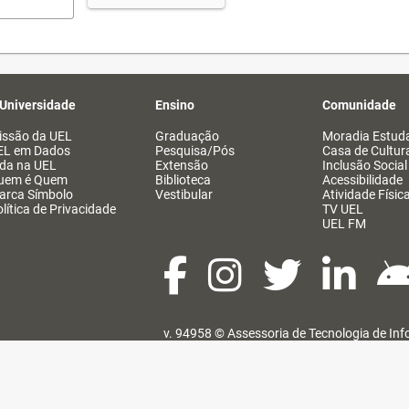
 Universidade
Ensino
Comunidade
issão da UEL
Graduação
Moradia Estuda
EL em Dados
Pesquisa/Pós
Casa de Cultur
ida na UEL
Extensão
Inclusão Social
uem é Quem
Biblioteca
Acessibilidade
arca Símbolo
Vestibular
Atividade Físic
lítica de Privacidade
TV UEL
UEL FM
v. 94958 ©
Assessoria de Tecnologia de In