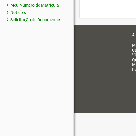
Meu Número de Matrícula
Notícias
Solicitação de Documentos
A
M
U
V
Q
M
Po