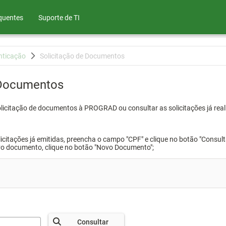
quentes
Suporte de TI
nticação
Solicitação de Documentos
 Documentos
olicitação de documentos à PROGRAD ou consultar as solicitações já real
icitações já emitidas, preencha o campo "CPF" e clique no botão "Consult
vo documento, clique no botão "Novo Documento";
Consultar