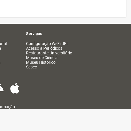
Serviços
ntil
Configuração Wi-Fi UEL
a
Acesso a Periódicos
Restaurante Universitário
Museu de Ciência
a
Museu Histórico
Sebec
formação
@