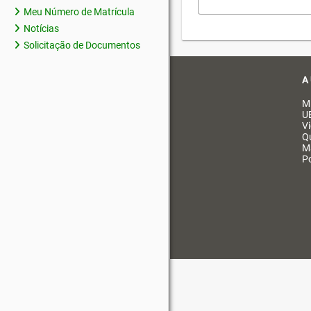
Meu Número de Matrícula
Notícias
Solicitação de Documentos
A
M
U
V
Q
M
Po