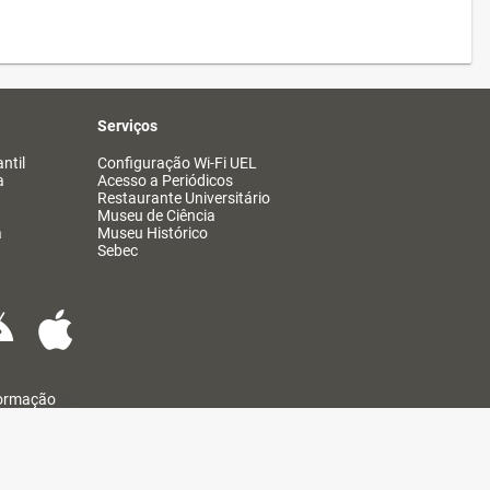
Serviços
ntil
Configuração Wi-Fi UEL
a
Acesso a Periódicos
Restaurante Universitário
Museu de Ciência
a
Museu Histórico
Sebec
formação
@