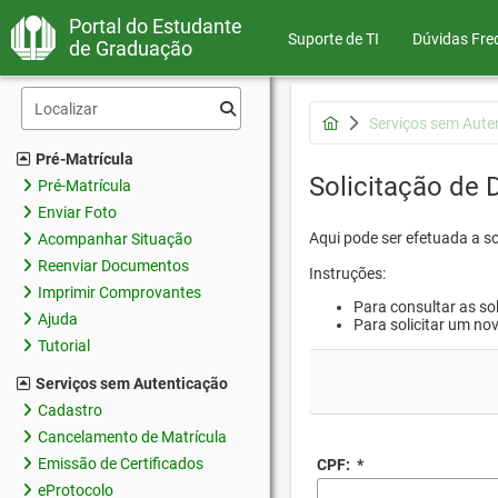
Portal do Estudante
Suporte de TI
Dúvidas Fre
de Graduação
Serviços sem Aute
Pré-Matrícula
Solicitação de
Pré-Matrícula
Enviar Foto
Aqui pode ser efetuada a s
Acompanhar Situação
Reenviar Documentos
Instruções:
Imprimir Comprovantes
Para consultar as sol
Ajuda
Para solicitar um no
Tutorial
Serviços sem Autenticação
Cadastro
Cancelamento de Matrícula
Emissão de Certificados
CPF:
*
eProtocolo