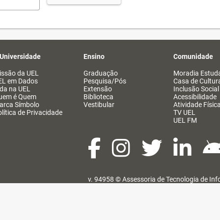
 Universidade
Ensino
Comunidade
issão da UEL
Graduação
Moradia Estuda
EL em Dados
Pesquisa/Pós
Casa de Cultur
ida na UEL
Extensão
Inclusão Social
uem é Quem
Biblioteca
Acessibilidade
arca Símbolo
Vestibular
Atividade Físic
lítica de Privacidade
TV UEL
UEL FM
v. 94958 ©
Assessoria de Tecnologia de In