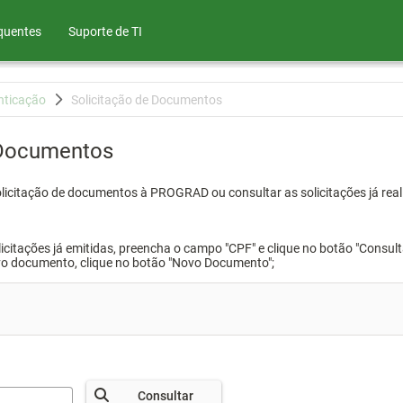
quentes
Suporte de TI
nticação
Solicitação de Documentos
 Documentos
olicitação de documentos à PROGRAD ou consultar as solicitações já real
icitações já emitidas, preencha o campo "CPF" e clique no botão "Consult
vo documento, clique no botão "Novo Documento";
Consultar