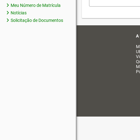
Meu Número de Matrícula
Notícias
Solicitação de Documentos
A
M
U
V
Q
M
Po