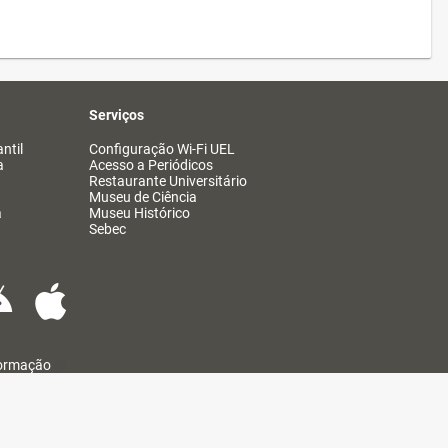
Serviços
ntil
Configuração Wi-Fi UEL
a
Acesso a Periódicos
Restaurante Universitário
Museu de Ciência
a
Museu Histórico
Sebec
formação
@