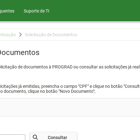
quentes
Suporte de TI
nticação
Solicitação de Documentos
 Documentos
olicitação de documentos à PROGRAD ou consultar as solicitações já real
icitações já emitidas, preencha o campo "CPF" e clique no botão "Consult
vo documento, clique no botão "Novo Documento";
Consultar