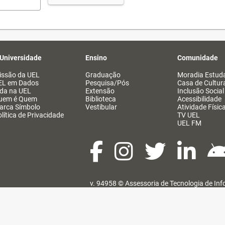
 Universidade
Ensino
Comunidade
issão da UEL
Graduação
Moradia Estuda
EL em Dados
Pesquisa/Pós
Casa de Cultur
ida na UEL
Extensão
Inclusão Social
uem é Quem
Biblioteca
Acessibilidade
arca Símbolo
Vestibular
Atividade Físic
lítica de Privacidade
TV UEL
UEL FM
v. 94958 ©
Assessoria de Tecnologia de In