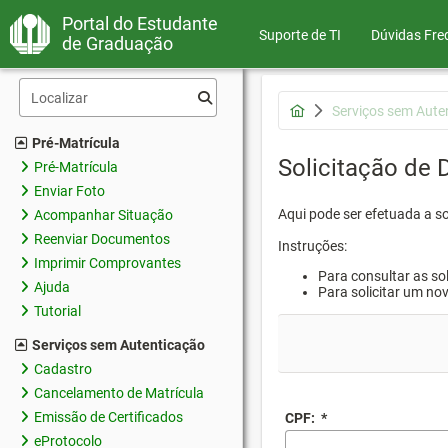
Portal do Estudante
Suporte de TI
Dúvidas Fre
de Graduação
Serviços sem Aute
Pré-Matrícula
Solicitação de
Pré-Matrícula
Enviar Foto
Aqui pode ser efetuada a s
Acompanhar Situação
Reenviar Documentos
Instruções:
Imprimir Comprovantes
Para consultar as sol
Ajuda
Para solicitar um no
Tutorial
Serviços sem Autenticação
Cadastro
Cancelamento de Matrícula
Emissão de Certificados
CPF:
*
eProtocolo