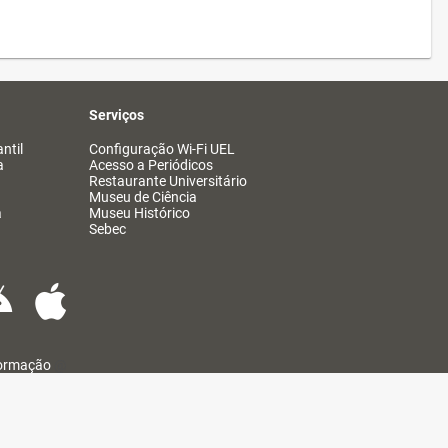
Serviços
ntil
Configuração Wi-Fi UEL
a
Acesso a Periódicos
Restaurante Universitário
Museu de Ciência
a
Museu Histórico
Sebec
formação
@