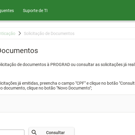
quentes
Suporte de TI
nticação
Solicitação de Documentos
 Documentos
olicitação de documentos à PROGRAD ou consultar as solicitações já real
icitações já emitidas, preencha o campo "CPF" e clique no botão "Consult
vo documento, clique no botão "Novo Documento";
Consultar