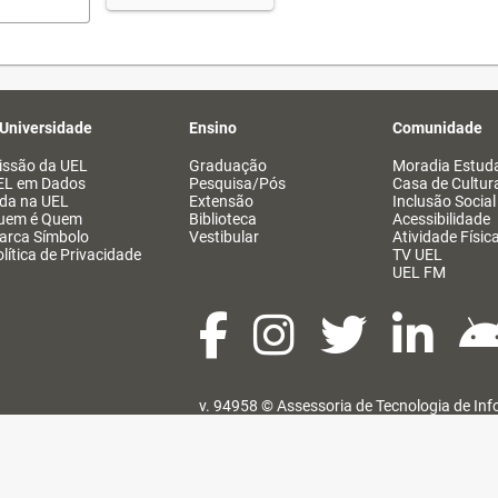
 Universidade
Ensino
Comunidade
issão da UEL
Graduação
Moradia Estuda
EL em Dados
Pesquisa/Pós
Casa de Cultur
ida na UEL
Extensão
Inclusão Social
uem é Quem
Biblioteca
Acessibilidade
arca Símbolo
Vestibular
Atividade Físic
lítica de Privacidade
TV UEL
UEL FM
v. 94958 ©
Assessoria de Tecnologia de In