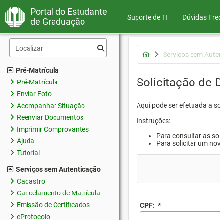
Portal do Estudante
Suporte de TI
Dúvidas Fre
de Graduação
Serviços sem Aute
Pré-Matrícula
Solicitação de
Pré-Matrícula
Enviar Foto
Aqui pode ser efetuada a s
Acompanhar Situação
Reenviar Documentos
Instruções:
Imprimir Comprovantes
Para consultar as sol
Ajuda
Para solicitar um no
Tutorial
Serviços sem Autenticação
Cadastro
Cancelamento de Matrícula
Emissão de Certificados
CPF:
*
eProtocolo