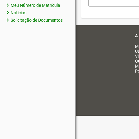
Meu Número de Matrícula
Notícias
Solicitação de Documentos
A
M
U
V
Q
M
Po