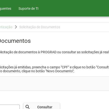
quentes
Suporte de TI
nticação
Solicitação de Documentos
 Documentos
olicitação de documentos à PROGRAD ou consultar as solicitações já real
icitações já emitidas, preencha o campo "CPF" e clique no botão "Consult
vo documento, clique no botão "Novo Documento";
Consultar