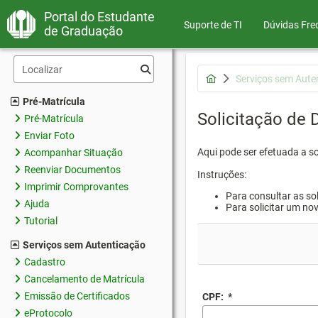
Portal do Estudante
Suporte de TI
Dúvidas Fre
de Graduação
Serviços sem Aute
Pré-Matrícula
Solicitação de
Pré-Matrícula
Enviar Foto
Aqui pode ser efetuada a s
Acompanhar Situação
Reenviar Documentos
Instruções:
Imprimir Comprovantes
Para consultar as sol
Ajuda
Para solicitar um no
Tutorial
Serviços sem Autenticação
Cadastro
Cancelamento de Matrícula
Emissão de Certificados
CPF:
*
eProtocolo