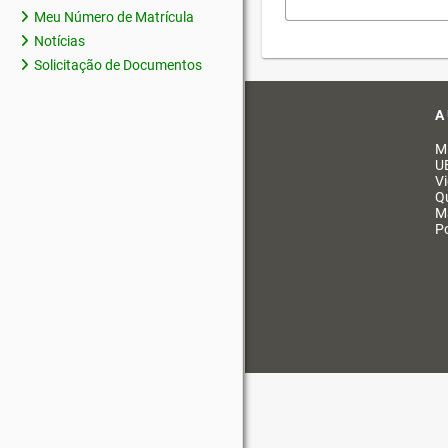
Meu Número de Matrícula
Notícias
Solicitação de Documentos
A
M
U
V
Q
M
Po