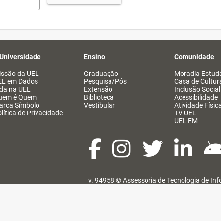
 Universidade
Ensino
Comunidade
issão da UEL
Graduação
Moradia Estuda
EL em Dados
Pesquisa/Pós
Casa de Cultur
ida na UEL
Extensão
Inclusão Social
uem é Quem
Biblioteca
Acessibilidade
arca Símbolo
Vestibular
Atividade Físic
lítica de Privacidade
TV UEL
UEL FM
v. 94958 ©
Assessoria de Tecnologia de In