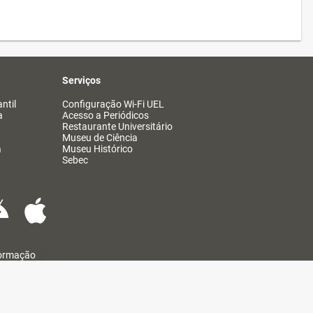
Serviços
ntil
Configuração Wi-Fi UEL
a
Acesso a Periódicos
Restaurante Universitário
Museu de Ciência
a
Museu Histórico
Sebec
formação
@