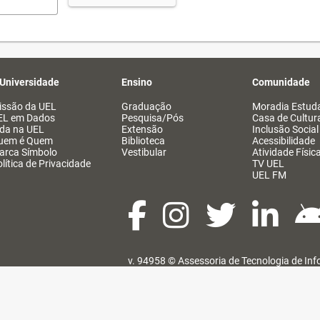
 Universidade
Ensino
Comunidade
issão da UEL
Graduação
Moradia Estuda
EL em Dados
Pesquisa/Pós
Casa de Cultur
ida na UEL
Extensão
Inclusão Social
uem é Quem
Biblioteca
Acessibilidade
arca Símbolo
Vestibular
Atividade Físic
lítica de Privacidade
TV UEL
UEL FM
v. 94958 ©
Assessoria de Tecnologia de In