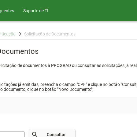
quentes
Suporte de TI
nticação
Solicitação de Documentos
 Documentos
olicitação de documentos à PROGRAD ou consultar as solicitações já real
icitações já emitidas, preencha o campo "CPF" e clique no botão "Consult
vo documento, clique no botão "Novo Documento";
Consultar