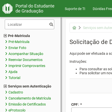
Portal do Estudante
Suporte de TI
Dúvidas Fre
de Graduação
Serviços sem Aute
Pré-Matrícula
Solicitação de
Pré-Matrícula
Enviar Foto
Aqui pode ser efetuada a s
Acompanhar Situação
Reenviar Documentos
Instruções:
Imprimir Comprovantes
Para consultar as sol
Ajuda
Para solicitar um no
Tutorial
Serviços sem Autenticação
Cadastro
Cancelamento de Matrícula
Emissão de Certificados
CPF:
*
eProtocolo