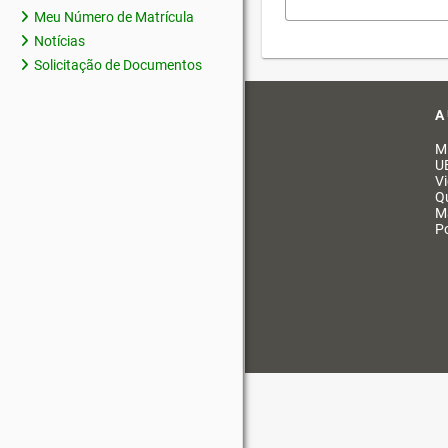
Meu Número de Matrícula
Notícias
Solicitação de Documentos
A
M
U
V
Q
M
Po