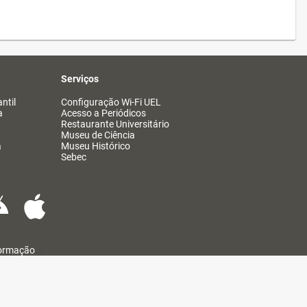
Serviços
ntil
Configuração Wi-Fi UEL
a
Acesso a Periódicos
Restaurante Universitário
Museu de Ciência
a
Museu Histórico
Sebec
formação
@