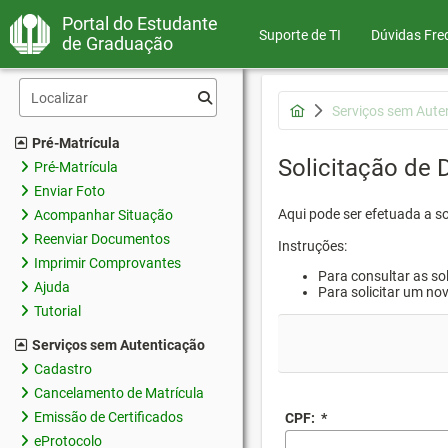
Portal do Estudante
Suporte de TI
Dúvidas Fre
de Graduação
Serviços sem Aute
Pré-Matrícula
Solicitação de
Pré-Matrícula
Enviar Foto
Aqui pode ser efetuada a s
Acompanhar Situação
Reenviar Documentos
Instruções:
Imprimir Comprovantes
Para consultar as sol
Ajuda
Para solicitar um no
Tutorial
Serviços sem Autenticação
Cadastro
Cancelamento de Matrícula
Emissão de Certificados
CPF:
*
eProtocolo