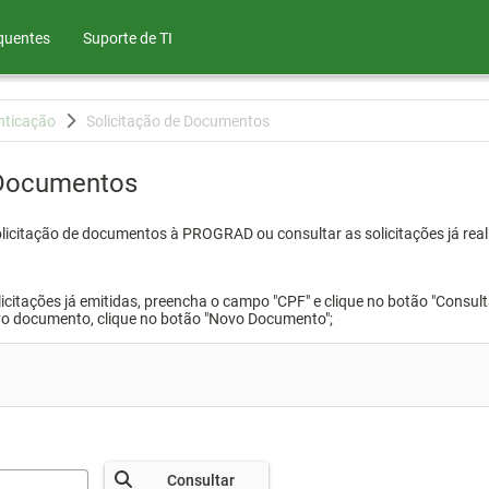
quentes
Suporte de TI
nticação
Solicitação de Documentos
 Documentos
olicitação de documentos à PROGRAD ou consultar as solicitações já real
icitações já emitidas, preencha o campo "CPF" e clique no botão "Consult
vo documento, clique no botão "Novo Documento";
Consultar