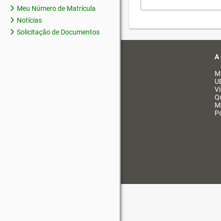
Meu Número de Matrícula
Notícias
Solicitação de Documentos
A
M
U
V
Q
M
Po