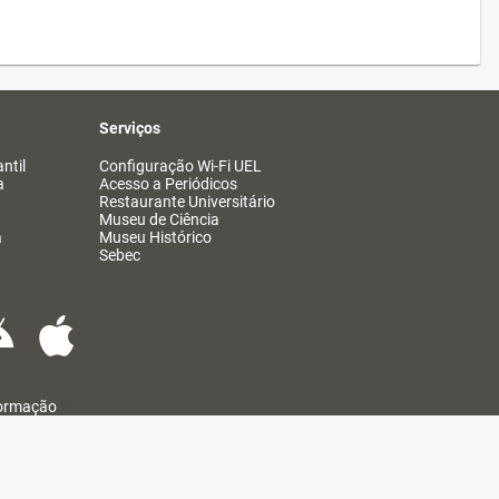
Serviços
ntil
Configuração Wi-Fi UEL
a
Acesso a Periódicos
Restaurante Universitário
Museu de Ciência
a
Museu Histórico
Sebec
formação
@