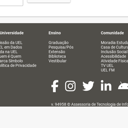
 Universidade
Ensino
Comunidade
issão da UEL
Graduação
Moradia Estuda
EL em Dados
Pesquisa/Pós
Casa de Cultur
ida na UEL
Extensão
Inclusão Social
uem é Quem
Biblioteca
Acessibilidade
arca Símbolo
Vestibular
Atividade Físic
lítica de Privacidade
TV UEL
UEL FM
v. 94958 ©
Assessoria de Tecnologia de In