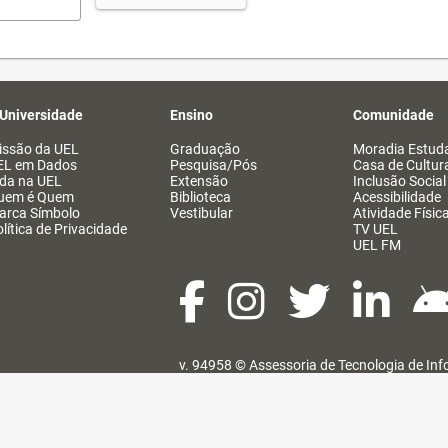
 Universidade
Ensino
Comunidade
issão da UEL
Graduação
Moradia Estuda
EL em Dados
Pesquisa/Pós
Casa de Cultur
ida na UEL
Extensão
Inclusão Social
uem é Quem
Biblioteca
Acessibilidade
arca Símbolo
Vestibular
Atividade Físic
lítica de Privacidade
TV UEL
UEL FM
v. 94958 ©
Assessoria de Tecnologia de In