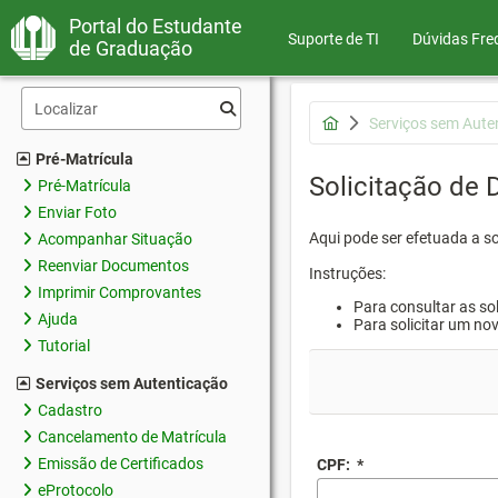
Portal do Estudante
Suporte de TI
Dúvidas Fre
de Graduação
Serviços sem Aute
Pré-Matrícula
Solicitação de
Pré-Matrícula
Enviar Foto
Aqui pode ser efetuada a s
Acompanhar Situação
Reenviar Documentos
Instruções:
Imprimir Comprovantes
Para consultar as sol
Ajuda
Para solicitar um no
Tutorial
Serviços sem Autenticação
Cadastro
Cancelamento de Matrícula
Emissão de Certificados
CPF:
*
eProtocolo