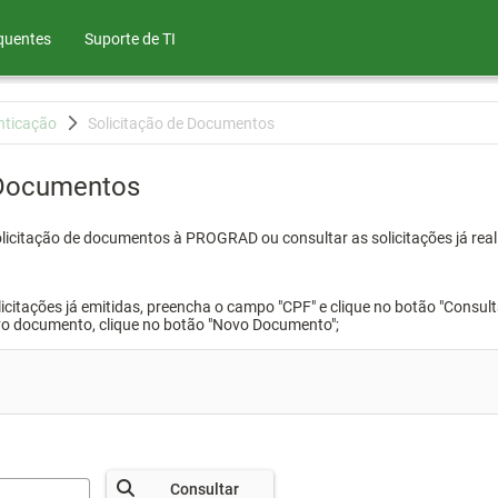
quentes
Suporte de TI
nticação
Solicitação de Documentos
 Documentos
olicitação de documentos à PROGRAD ou consultar as solicitações já real
icitações já emitidas, preencha o campo "CPF" e clique no botão "Consult
vo documento, clique no botão "Novo Documento";
Consultar