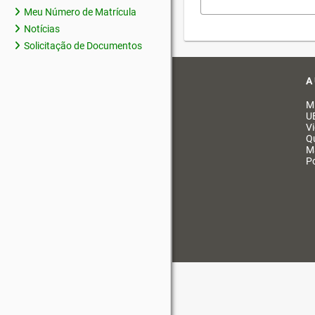
Meu Número de Matrícula
Notícias
Solicitação de Documentos
A
M
U
V
Q
M
Po