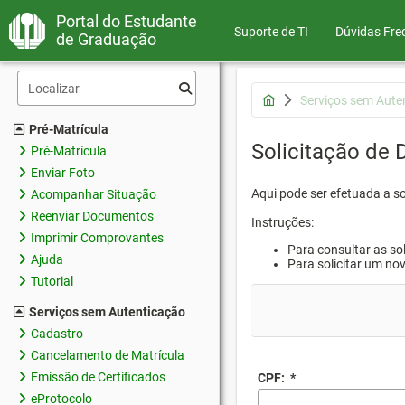
Portal do Estudante
Suporte de TI
Dúvidas Fre
de Graduação
Serviços sem Aute
Pré-Matrícula
Solicitação de
Pré-Matrícula
Enviar Foto
Aqui pode ser efetuada a s
Acompanhar Situação
Reenviar Documentos
Instruções:
Imprimir Comprovantes
Para consultar as sol
Ajuda
Para solicitar um no
Tutorial
Serviços sem Autenticação
Cadastro
Cancelamento de Matrícula
Emissão de Certificados
CPF:
*
eProtocolo