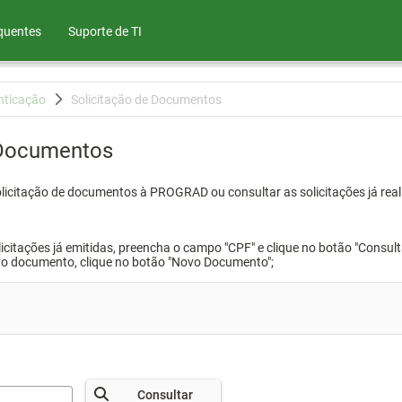
quentes
Suporte de TI
nticação
Solicitação de Documentos
 Documentos
olicitação de documentos à PROGRAD ou consultar as solicitações já real
icitações já emitidas, preencha o campo "CPF" e clique no botão "Consult
vo documento, clique no botão "Novo Documento";
Consultar