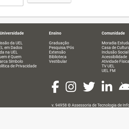
 Universidade
Ensino
Comunidade
issão da UEL
Graduação
Moradia Estuda
EL em Dados
Pesquisa/Pós
Casa de Cultur
ida na UEL
Extensão
Inclusão Social
uem é Quem
Biblioteca
Acessibilidade
arca Símbolo
Vestibular
Atividade Físic
lítica de Privacidade
TV UEL
UEL FM
v. 94958 ©
Assessoria de Tecnologia de In