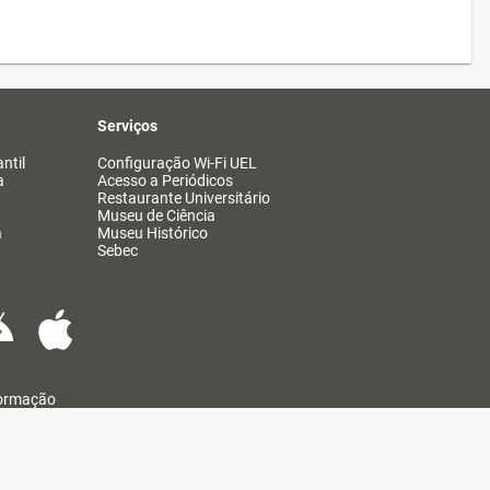
Serviços
ntil
Configuração Wi-Fi UEL
a
Acesso a Periódicos
Restaurante Universitário
Museu de Ciência
a
Museu Histórico
Sebec
formação
@