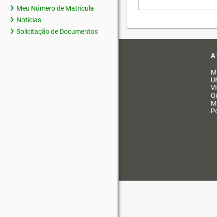
Meu Número de Matrícula
Notícias
Solicitação de Documentos
A
M
U
V
Q
M
Po