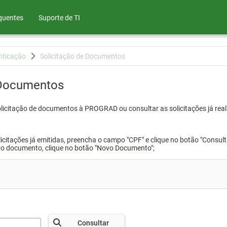
quentes
Suporte de TI
nticação
Solicitação de Documentos
 Documentos
olicitação de documentos à PROGRAD ou consultar as solicitações já real
icitações já emitidas, preencha o campo "CPF" e clique no botão "Consult
vo documento, clique no botão "Novo Documento";
Consultar