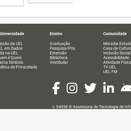
 Universidade
Ensino
Comunidade
issão da UEL
Graduação
Moradia Estuda
EL em Dados
Pesquisa/Pós
Casa de Cultur
ida na UEL
Extensão
Inclusão Social
uem é Quem
Biblioteca
Acessibilidade
arca Símbolo
Vestibular
Atividade Físic
lítica de Privacidade
TV UEL
UEL FM
v. 94958 ©
Assessoria de Tecnologia de In