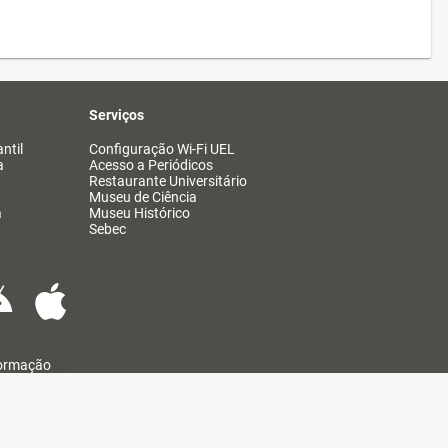
Serviços
ntil
Configuração Wi-Fi UEL
a
Acesso a Periódicos
Restaurante Universitário
Museu de Ciência
a
Museu Histórico
Sebec
formação
@