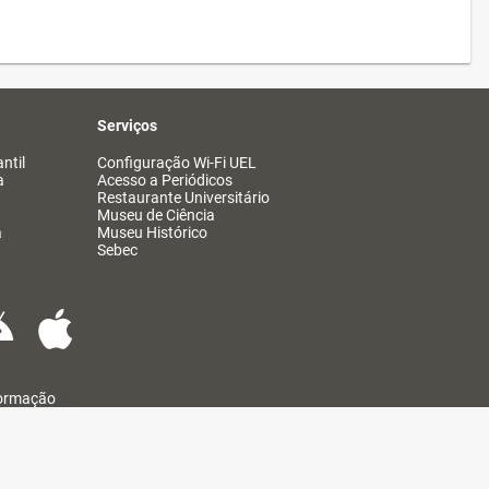
Serviços
ntil
Configuração Wi-Fi UEL
a
Acesso a Periódicos
Restaurante Universitário
Museu de Ciência
a
Museu Histórico
Sebec
formação
@