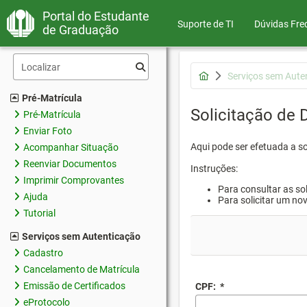
Portal do Estudante
Suporte de TI
Dúvidas Fre
de Graduação
Serviços sem Aute
Pré-Matrícula
Solicitação de
Pré-Matrícula
Enviar Foto
Aqui pode ser efetuada a s
Acompanhar Situação
Reenviar Documentos
Instruções:
Imprimir Comprovantes
Para consultar as sol
Ajuda
Para solicitar um no
Tutorial
Serviços sem Autenticação
Cadastro
Cancelamento de Matrícula
Emissão de Certificados
CPF:
*
eProtocolo