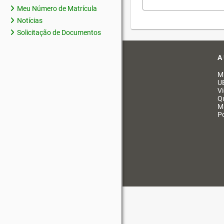
Meu Número de Matrícula
Notícias
Solicitação de Documentos
A
M
U
V
Q
M
Po