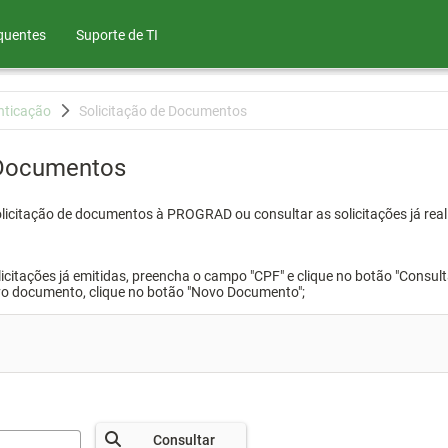
quentes
Suporte de TI
nticação
Solicitação de Documentos
 Documentos
olicitação de documentos à PROGRAD ou consultar as solicitações já real
icitações já emitidas, preencha o campo "CPF" e clique no botão "Consult
vo documento, clique no botão "Novo Documento";
Consultar