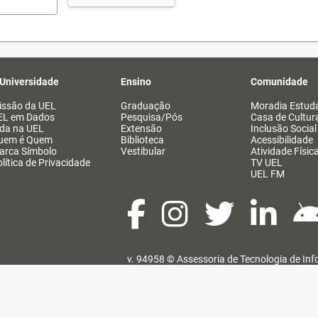
 Universidade
Ensino
Comunidade
issão da UEL
Graduação
Moradia Estuda
EL em Dados
Pesquisa/Pós
Casa de Cultur
ida na UEL
Extensão
Inclusão Social
uem é Quem
Biblioteca
Acessibilidade
arca Símbolo
Vestibular
Atividade Físic
lítica de Privacidade
TV UEL
UEL FM
v. 94958 ©
Assessoria de Tecnologia de In