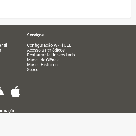
Serviços
ntil
Configuração Wi-Fi UEL
a
Acesso a Periódicos
Restaurante Universitário
Museu de Ciência
a
Museu Histórico
Sebec
formação
@