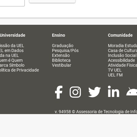
 Universidade
Ensino
Comunidade
issão da UEL
Graduação
Moradia Estuda
EL em Dados
Pesquisa/Pós
Casa de Cultur
ida na UEL
Extensão
Inclusão Social
uem é Quem
Biblioteca
Acessibilidade
arca Símbolo
Vestibular
Atividade Físic
lítica de Privacidade
TV UEL
UEL FM
v. 94958 ©
Assessoria de Tecnologia de In