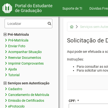
Portal do Estudante
Suporte de TI
Dúvidas Fre
de Graduação
Serviços sem Aute
Pré-Matrícula
Solicitação de
Pré-Matrícula
Enviar Foto
Aqui pode ser efetuada a s
Acompanhar Situação
Reenviar Documentos
Instruções:
Imprimir Comprovantes
Para consultar as sol
Ajuda
Para solicitar um no
Tutorial
Serviços sem Autenticação
Cadastro
Cancelamento de Matrícula
Emissão de Certificados
CPF:
*
eProtocolo