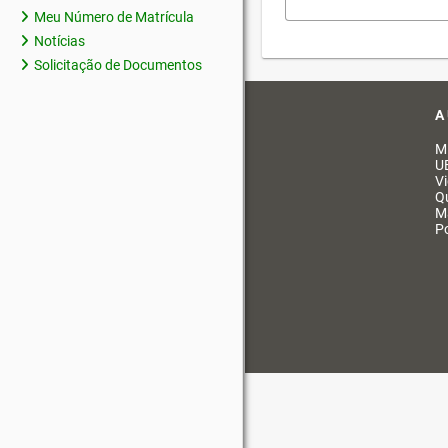
Meu Número de Matrícula
Notícias
Solicitação de Documentos
A
M
U
V
Q
M
Po