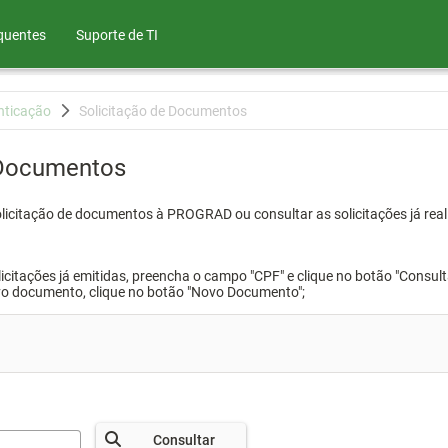
quentes
Suporte de TI
nticação
Solicitação de Documentos
 Documentos
olicitação de documentos à PROGRAD ou consultar as solicitações já real
icitações já emitidas, preencha o campo "CPF" e clique no botão "Consult
vo documento, clique no botão "Novo Documento";
Consultar