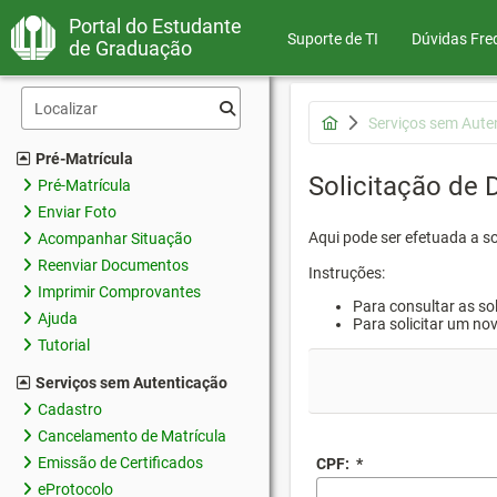
Portal do Estudante
Suporte de TI
Dúvidas Fre
de Graduação
Serviços sem Aute
Pré-Matrícula
Solicitação de
Pré-Matrícula
Enviar Foto
Aqui pode ser efetuada a s
Acompanhar Situação
Reenviar Documentos
Instruções:
Imprimir Comprovantes
Para consultar as sol
Ajuda
Para solicitar um no
Tutorial
Serviços sem Autenticação
Cadastro
Cancelamento de Matrícula
Emissão de Certificados
CPF:
*
eProtocolo