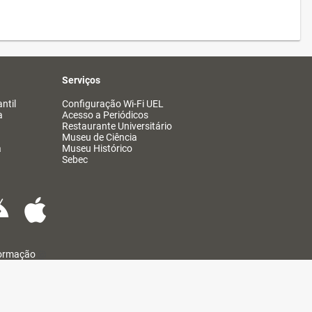
Serviços
ntil
Configuração Wi-Fi UEL
a
Acesso a Periódicos
Restaurante Universitário
Museu de Ciência
a
Museu Histórico
Sebec
formação
@