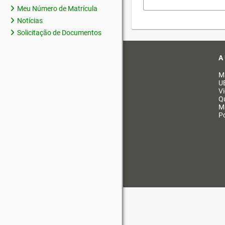
Meu Número de Matrícula
Notícias
Solicitação de Documentos
A
M
U
V
Q
M
Po