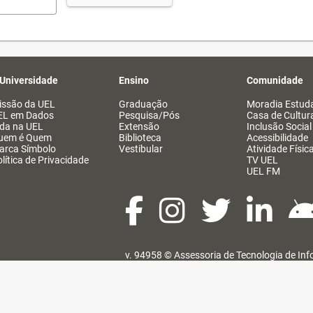
 Universidade
Ensino
Comunidade
issão da UEL
Graduação
Moradia Estuda
EL em Dados
Pesquisa/Pós
Casa de Cultur
ida na UEL
Extensão
Inclusão Social
uem é Quem
Biblioteca
Acessibilidade
arca Símbolo
Vestibular
Atividade Físic
lítica de Privacidade
TV UEL
UEL FM
v. 94958 ©
Assessoria de Tecnologia de In