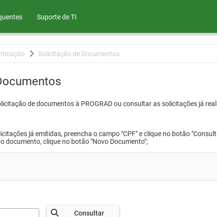
quentes
Suporte de TI
nticação
Solicitação de Documentos
 Documentos
olicitação de documentos à PROGRAD ou consultar as solicitações já real
icitações já emitidas, preencha o campo "CPF" e clique no botão "Consult
vo documento, clique no botão "Novo Documento";
Consultar