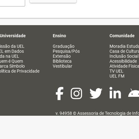
 Universidade
Ensino
Comunidade
issão da UEL
Graduação
Moradia Estuda
EL em Dados
Pesquisa/Pós
Casa de Cultur
ida na UEL
Extensão
Inclusão Social
uem é Quem
Biblioteca
Acessibilidade
arca Símbolo
Vestibular
Atividade Físic
lítica de Privacidade
TV UEL
UEL FM
v. 94958 ©
Assessoria de Tecnologia de In