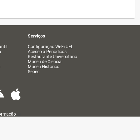
Serviços
ntil
Configuração Wi-Fi UEL
a
Acesso a Periódicos
Restaurante Universitário
Museu de Ciência
a
Museu Histórico
Sebec
formação
@