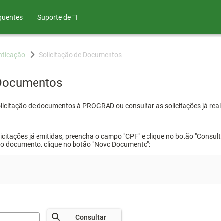
quentes
Suporte de TI
nticação
Solicitação de Documentos
 Documentos
olicitação de documentos à PROGRAD ou consultar as solicitações já real
icitações já emitidas, preencha o campo "CPF" e clique no botão "Consult
vo documento, clique no botão "Novo Documento";
Consultar