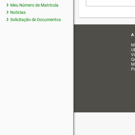
Meu Número de Matrícula
Notícias
Solicitação de Documentos
A
M
U
V
Q
M
Po