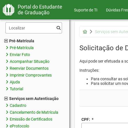
Portal do Estudante
Suporte de TI
Dúvidas Fre
de Graduação
Serviços sem Aute
Pré-Matrícula
Solicitação de
Pré-Matrícula
Enviar Foto
Aqui pode ser efetuada a s
Acompanhar Situação
Reenviar Documentos
Instruções:
Imprimir Comprovantes
Para consultar as sol
Ajuda
Para solicitar um no
Tutorial
Serviços sem Autenticação
Cadastro
Cancelamento de Matrícula
Emissão de Certificados
CPF:
*
eProtocolo