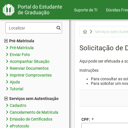
Portal do Estudante
Suporte de TI
Dúvidas Fre
de Graduação
Serviços sem Aute
Pré-Matrícula
Solicitação de
Pré-Matrícula
Enviar Foto
Aqui pode ser efetuada a s
Acompanhar Situação
Reenviar Documentos
Instruções:
Imprimir Comprovantes
Para consultar as sol
Ajuda
Para solicitar um no
Tutorial
Serviços sem Autenticação
Cadastro
Cancelamento de Matrícula
Emissão de Certificados
CPF:
*
eProtocolo