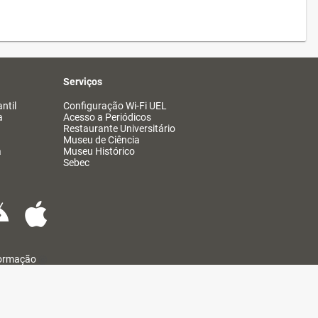
Serviços
ntil
Configuração Wi-Fi UEL
a
Acesso a Periódicos
Restaurante Universitário
Museu de Ciência
a
Museu Histórico
Sebec
formação
@