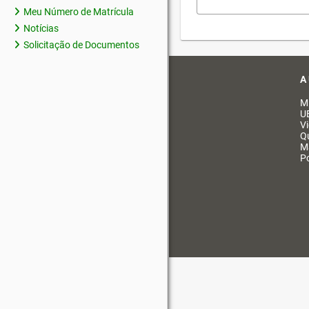
Meu Número de Matrícula
Notícias
Solicitação de Documentos
A
M
U
V
Q
M
Po