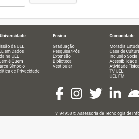
 Universidade
Ensino
Comunidade
issão da UEL
Graduação
Moradia Estuda
EL em Dados
Pesquisa/Pós
Casa de Cultur
ida na UEL
Extensão
Inclusão Social
uem é Quem
Biblioteca
Acessibilidade
arca Símbolo
Vestibular
Atividade Físic
lítica de Privacidade
TV UEL
UEL FM
v. 94958 ©
Assessoria de Tecnologia de In