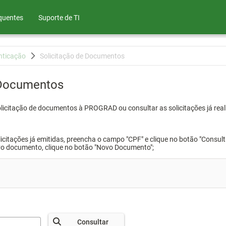
quentes
Suporte de TI
nticação
Solicitação de Documentos
 Documentos
olicitação de documentos à PROGRAD ou consultar as solicitações já real
icitações já emitidas, preencha o campo "CPF" e clique no botão "Consult
vo documento, clique no botão "Novo Documento";
Consultar