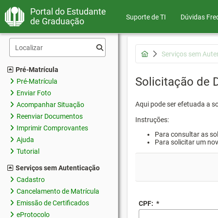
Portal do Estudante
Suporte de TI
Dúvidas Fre
de Graduação
Serviços sem Aute
Pré-Matrícula
Solicitação de
Pré-Matrícula
Enviar Foto
Aqui pode ser efetuada a s
Acompanhar Situação
Reenviar Documentos
Instruções:
Imprimir Comprovantes
Para consultar as sol
Ajuda
Para solicitar um no
Tutorial
Serviços sem Autenticação
Cadastro
Cancelamento de Matrícula
Emissão de Certificados
CPF:
*
eProtocolo