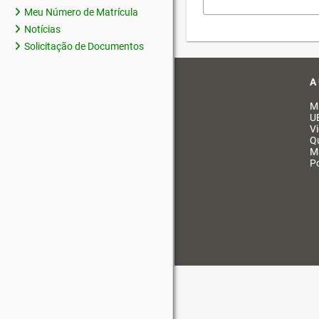
Meu Número de Matrícula
Notícias
Solicitação de Documentos
A
M
U
V
Q
M
Po