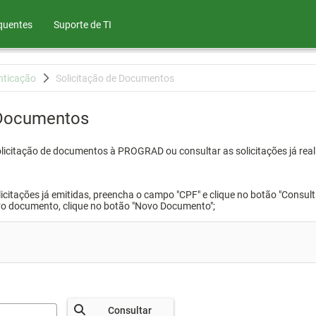
quentes
Suporte de TI
nticação
Solicitação de Documentos
 Documentos
olicitação de documentos à PROGRAD ou consultar as solicitações já real
icitações já emitidas, preencha o campo "CPF" e clique no botão "Consult
vo documento, clique no botão "Novo Documento";
Consultar