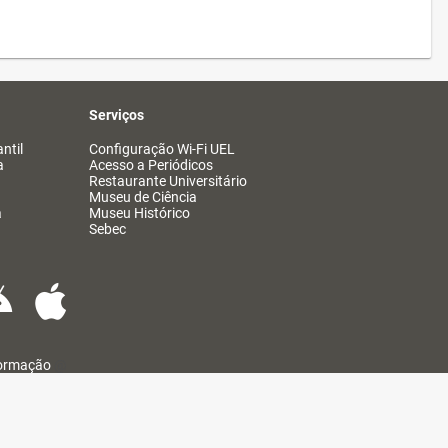
Serviços
ntil
Configuração Wi-Fi UEL
a
Acesso a Periódicos
Restaurante Universitário
Museu de Ciência
a
Museu Histórico
Sebec
formação
@