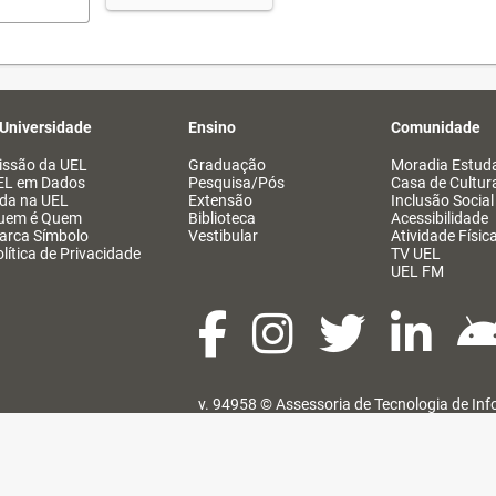
 Universidade
Ensino
Comunidade
issão da UEL
Graduação
Moradia Estuda
EL em Dados
Pesquisa/Pós
Casa de Cultur
ida na UEL
Extensão
Inclusão Social
uem é Quem
Biblioteca
Acessibilidade
arca Símbolo
Vestibular
Atividade Físic
lítica de Privacidade
TV UEL
UEL FM
v. 94958 ©
Assessoria de Tecnologia de In