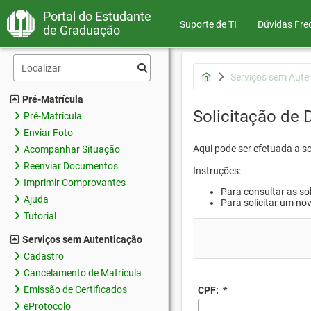
Portal do Estudante
Suporte de TI
Dúvidas Fre
de Graduação
Serviços sem Aute
Pré-Matrícula
Solicitação de
Pré-Matrícula
Enviar Foto
Aqui pode ser efetuada a s
Acompanhar Situação
Reenviar Documentos
Instruções:
Imprimir Comprovantes
Para consultar as sol
Ajuda
Para solicitar um no
Tutorial
Serviços sem Autenticação
Cadastro
Cancelamento de Matrícula
Emissão de Certificados
CPF:
*
eProtocolo