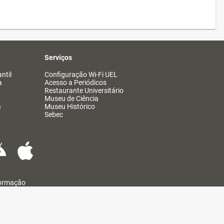
Serviços
ntil
Configuração Wi-Fi UEL
a
Acesso a Periódicos
Restaurante Universitário
Museu de Ciência
a
Museu Histórico
Sebec
formação
@