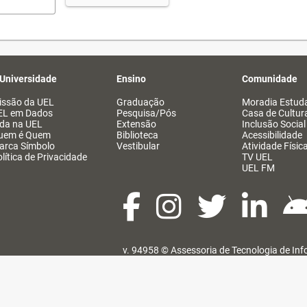
 Universidade
Ensino
Comunidade
issão da UEL
Graduação
Moradia Estuda
EL em Dados
Pesquisa/Pós
Casa de Cultur
ida na UEL
Extensão
Inclusão Social
uem é Quem
Biblioteca
Acessibilidade
arca Símbolo
Vestibular
Atividade Físic
lítica de Privacidade
TV UEL
UEL FM
v. 94958 ©
Assessoria de Tecnologia de In