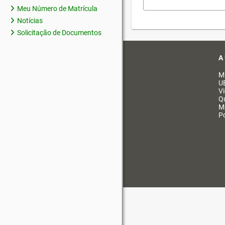
Meu Número de Matrícula
Notícias
Solicitação de Documentos
A
M
U
V
Q
M
Po