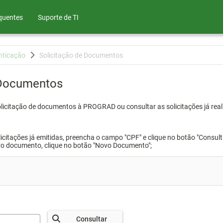
quentes
Suporte de TI
nticação
Solicitação de Documentos
 Documentos
olicitação de documentos à PROGRAD ou consultar as solicitações já real
icitações já emitidas, preencha o campo "CPF" e clique no botão "Consult
vo documento, clique no botão "Novo Documento";
Consultar