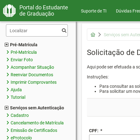
Portal do Estudante
Suporte de TI
Dúvidas Fre
de Graduação
Serviços sem Aute
Pré-Matrícula
Solicitação de
Pré-Matrícula
Enviar Foto
Aqui pode ser efetuada a s
Acompanhar Situação
Reenviar Documentos
Instruções:
Imprimir Comprovantes
Para consultar as sol
Ajuda
Para solicitar um no
Tutorial
Serviços sem Autenticação
Cadastro
Cancelamento de Matrícula
Emissão de Certificados
CPF:
*
eProtocolo