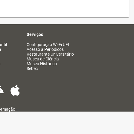
Serviços
ntil
Configuração Wi-Fi UEL
a
Acesso a Periódicos
Restaurante Universitário
Museu de Ciência
a
Museu Histórico
Sebec
formação
@