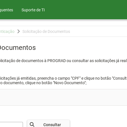
quentes
Suporte de TI
nticação
Solicitação de Documentos
 Documentos
olicitação de documentos à PROGRAD ou consultar as solicitações já real
icitações já emitidas, preencha o campo "CPF" e clique no botão "Consult
vo documento, clique no botão "Novo Documento";
Consultar