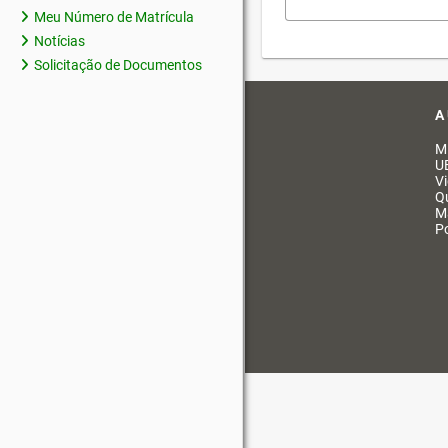
Meu Número de Matrícula
Notícias
Solicitação de Documentos
A
M
U
V
Q
M
Po