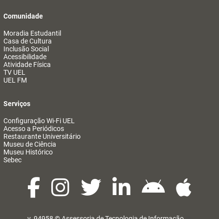
Comunidade
Moradia Estudantil
Casa de Cultura
Inclusão Social
Acessibilidade
Atividade Física
TV UEL
UEL FM
Serviços
Configuração Wi-Fi UEL
Acesso a Periódicos
Restaurante Universitário
Museu de Ciência
Museu Histórico
Sebec
v. 94958 ©
Assessoria de Tecnologia de Informação
@