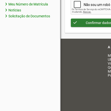
Meu Número de Matrícula
Notícias
Solicitação de Documentos
Confirmar dado
A
M
U
V
Q
M
Po