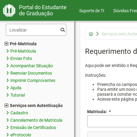
Portal do Estudante
Suporte de TI
Dúvidas Fre
de Graduação
Serviços sem Aute
Pré-Matrícula
Requerimento d
Pré-Matrícula
Enviar Foto
Aqui pode ser emitido o Re
Acompanhar Situação
Reenviar Documentos
Instruções:
Imprimir Comprovantes
Preencha os campos d
Ajuda
Para emitir um novo 
passará a constar no
Tutorial
Acesse esta página 
Serviços sem Autenticação
Matrícula:
*
Cadastro
Cancelamento de Matrícula
Emissão de Certificados
eProtocolo