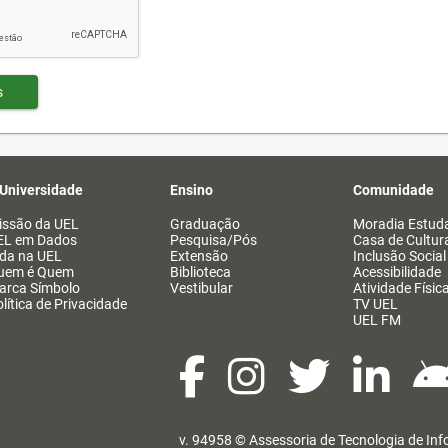
s
 Universidade
Ensino
Comunidade
issão da UEL
Graduação
Moradia Estuda
EL em Dados
Pesquisa/Pós
Casa de Cultur
ida na UEL
Extensão
Inclusão Social
uem é Quem
Biblioteca
Acessibilidade
arca Símbolo
Vestibular
Atividade Físic
lítica de Privacidade
TV UEL
UEL FM
v. 94958 ©
Assessoria de Tecnologia de In