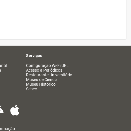
Serviços
ntil
Configuração Wi-Fi UEL
a
Acesso a Periódicos
Restaurante Universitário
Museu de Ciência
a
Museu Histórico
Sebec
formação
@