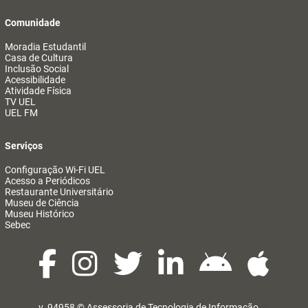
Comunidade
Moradia Estudantil
Casa de Cultura
Inclusão Social
Acessibilidade
Atividade Física
TV UEL
UEL FM
Serviços
Configuração Wi-Fi UEL
Acesso a Periódicos
Restaurante Universitário
Museu de Ciência
Museu Histórico
Sebec
v. 94958 ©
Assessoria de Tecnologia de Informação
@