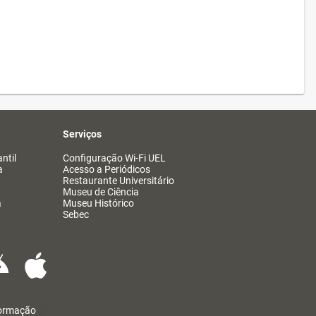
Serviços
ntil
Configuração Wi-Fi UEL
a
Acesso a Periódicos
Restaurante Universitário
Museu de Ciência
a
Museu Histórico
Sebec
formação
@