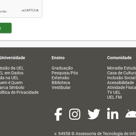
s
 Universidade
Ensino
Comunidade
issão da UEL
Graduação
Moradia Estuda
EL em Dados
Pesquisa/Pós
Casa de Cultur
ida na UEL
Extensão
Inclusão Social
uem é Quem
Biblioteca
Acessibilidade
arca Símbolo
Vestibular
Atividade Físic
lítica de Privacidade
TV UEL
UEL FM
v. 94958 ©
Assessoria de Tecnologia de In