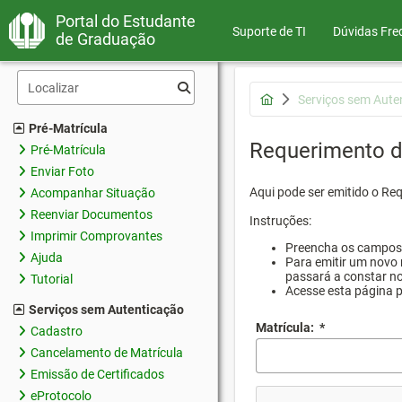
Portal do Estudante
Suporte de TI
Dúvidas Fre
de Graduação
Serviços sem Aute
Pré-Matrícula
Requerimento d
Pré-Matrícula
Enviar Foto
Aqui pode ser emitido o Re
Acompanhar Situação
Reenviar Documentos
Instruções:
Imprimir Comprovantes
Preencha os campos d
Ajuda
Para emitir um novo 
passará a constar no
Tutorial
Acesse esta página 
Serviços sem Autenticação
Matrícula:
*
Cadastro
Cancelamento de Matrícula
Emissão de Certificados
eProtocolo