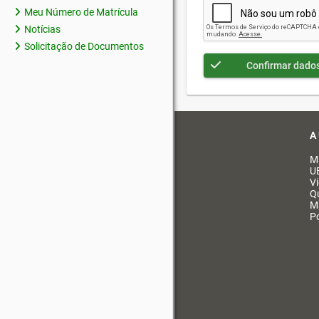
Meu Número de Matrícula
Notícias
Solicitação de Documentos
Confirmar dado
A
M
U
V
Q
M
Po