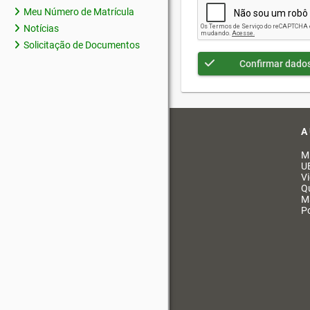
Meu Número de Matrícula
Notícias
Solicitação de Documentos
Confirmar dado
A
M
U
V
Q
M
Po