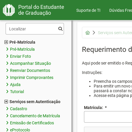
Portal do Estudante
Suporte de TI
Dúvidas Fre
de Graduação
Serviços sem Aute
Pré-Matrícula
Requerimento d
Pré-Matrícula
Enviar Foto
Aqui pode ser emitido o Re
Acompanhar Situação
Reenviar Documentos
Instruções:
Imprimir Comprovantes
Preencha os campos d
Ajuda
Para emitir um novo 
passará a constar no
Tutorial
Acesse esta página 
Serviços sem Autenticação
Matrícula:
*
Cadastro
Cancelamento de Matrícula
Emissão de Certificados
eProtocolo