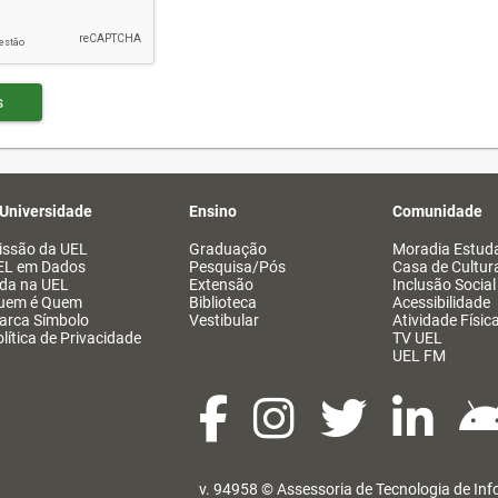
s
 Universidade
Ensino
Comunidade
issão da UEL
Graduação
Moradia Estuda
EL em Dados
Pesquisa/Pós
Casa de Cultur
ida na UEL
Extensão
Inclusão Social
uem é Quem
Biblioteca
Acessibilidade
arca Símbolo
Vestibular
Atividade Físic
lítica de Privacidade
TV UEL
UEL FM
v. 94958 ©
Assessoria de Tecnologia de In