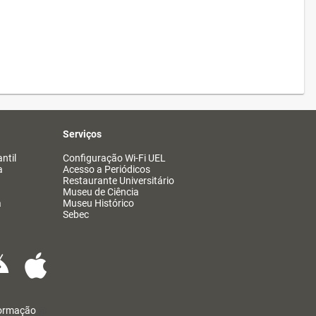
Serviços
ntil
Configuração Wi-Fi UEL
a
Acesso a Periódicos
Restaurante Universitário
Museu de Ciência
a
Museu Histórico
Sebec
formação
@