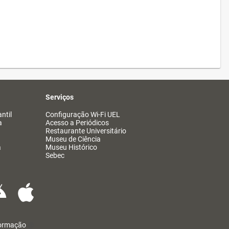
Serviços
ntil
Configuração Wi-Fi UEL
a
Acesso a Periódicos
Restaurante Universitário
Museu de Ciência
a
Museu Histórico
Sebec
formação
@