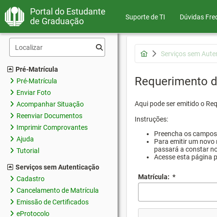
Portal do Estudante
Suporte de TI
Dúvidas Fre
de Graduação
Serviços sem Aute
Pré-Matrícula
Requerimento d
Pré-Matrícula
Enviar Foto
Aqui pode ser emitido o Re
Acompanhar Situação
Reenviar Documentos
Instruções:
Imprimir Comprovantes
Preencha os campos d
Ajuda
Para emitir um novo 
passará a constar no
Tutorial
Acesse esta página 
Serviços sem Autenticação
Matrícula:
*
Cadastro
Cancelamento de Matrícula
Emissão de Certificados
eProtocolo