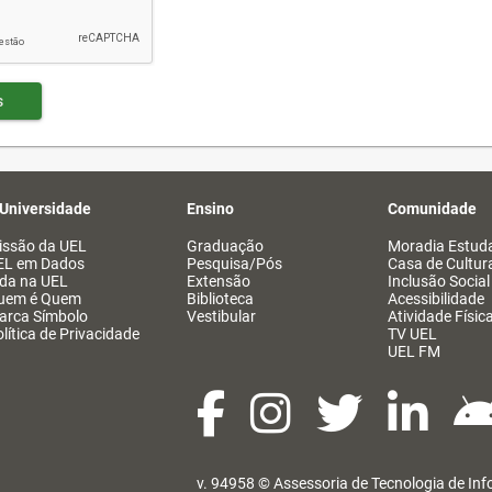
s
 Universidade
Ensino
Comunidade
issão da UEL
Graduação
Moradia Estuda
EL em Dados
Pesquisa/Pós
Casa de Cultur
ida na UEL
Extensão
Inclusão Social
uem é Quem
Biblioteca
Acessibilidade
arca Símbolo
Vestibular
Atividade Físic
lítica de Privacidade
TV UEL
UEL FM
v. 94958 ©
Assessoria de Tecnologia de In