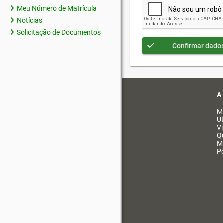
Meu Número de Matrícula
Notícias
Solicitação de Documentos
Confirmar dado
A
M
U
V
Q
M
Po