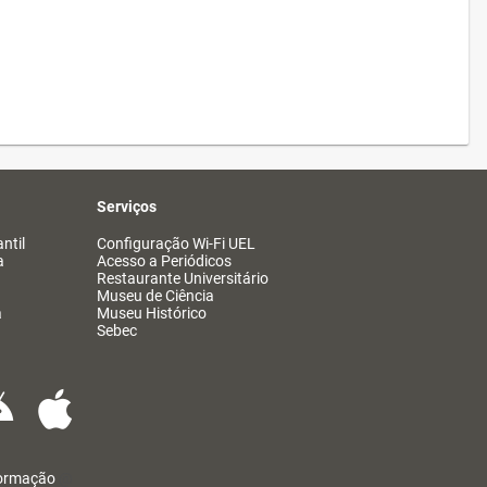
Serviços
ntil
Configuração Wi-Fi UEL
a
Acesso a Periódicos
Restaurante Universitário
Museu de Ciência
a
Museu Histórico
Sebec
formação
@