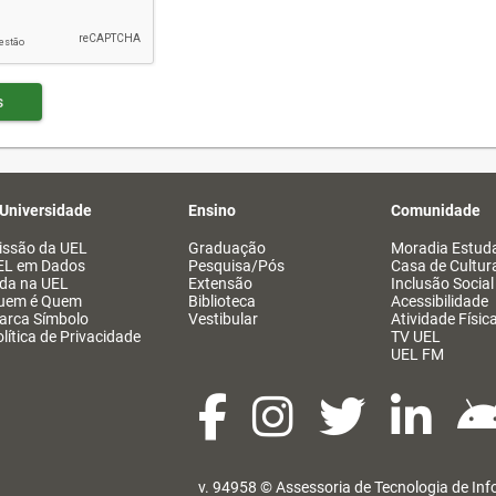
s
 Universidade
Ensino
Comunidade
issão da UEL
Graduação
Moradia Estuda
EL em Dados
Pesquisa/Pós
Casa de Cultur
ida na UEL
Extensão
Inclusão Social
uem é Quem
Biblioteca
Acessibilidade
arca Símbolo
Vestibular
Atividade Físic
lítica de Privacidade
TV UEL
UEL FM
v. 94958 ©
Assessoria de Tecnologia de In