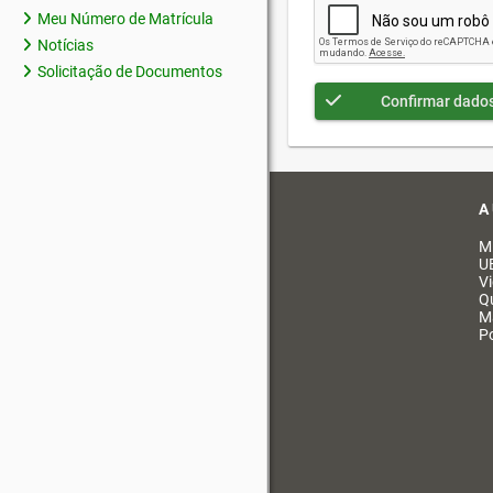
Meu Número de Matrícula
Notícias
Solicitação de Documentos
Confirmar dado
A
M
U
V
Q
M
Po