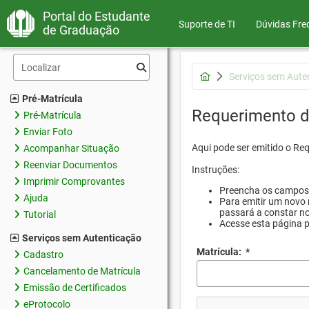
Portal do Estudante
Suporte de TI
Dúvidas Fre
de Graduação
Serviços sem Aute
Pré-Matrícula
Requerimento d
Pré-Matrícula
Enviar Foto
Aqui pode ser emitido o Re
Acompanhar Situação
Reenviar Documentos
Instruções:
Imprimir Comprovantes
Preencha os campos d
Ajuda
Para emitir um novo 
passará a constar no
Tutorial
Acesse esta página 
Serviços sem Autenticação
Matrícula:
*
Cadastro
Cancelamento de Matrícula
Emissão de Certificados
eProtocolo