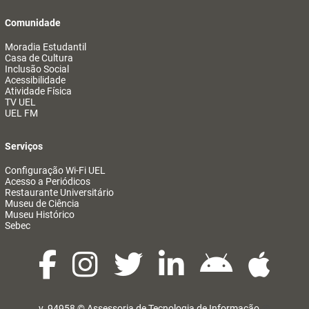
Comunidade
Moradia Estudantil
Casa de Cultura
Inclusão Social
Acessibilidade
Atividade Física
TV UEL
UEL FM
Serviços
Configuração Wi-Fi UEL
Acesso a Periódicos
Restaurante Universitário
Museu de Ciência
Museu Histórico
Sebec
v. 94958 ©
Assessoria de Tecnologia de Informação
@