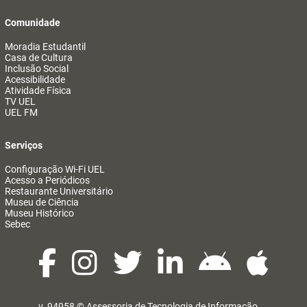
Comunidade
Moradia Estudantil
Casa de Cultura
Inclusão Social
Acessibilidade
Atividade Física
TV UEL
UEL FM
Serviços
Configuração Wi-Fi UEL
Acesso a Periódicos
Restaurante Universitário
Museu de Ciência
Museu Histórico
Sebec
v. 94958 ©
Assessoria de Tecnologia de Informação
@