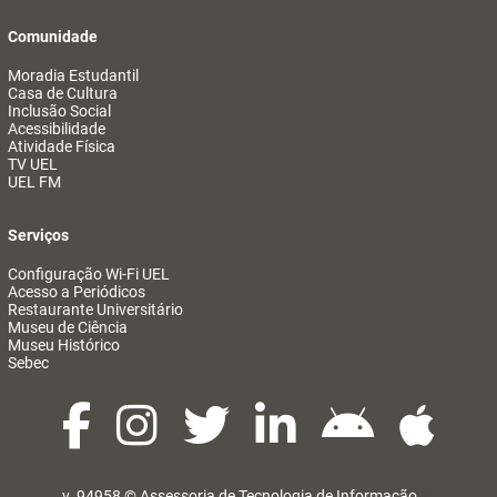
Comunidade
Moradia Estudantil
Casa de Cultura
Inclusão Social
Acessibilidade
Atividade Física
TV UEL
UEL FM
Serviços
Configuração Wi-Fi UEL
Acesso a Periódicos
Restaurante Universitário
Museu de Ciência
Museu Histórico
Sebec
v. 94958 ©
Assessoria de Tecnologia de Informação
@