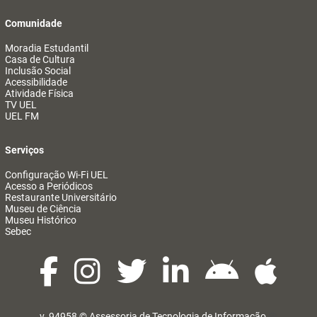
Comunidade
Moradia Estudantil
Casa de Cultura
Inclusão Social
Acessibilidade
Atividade Física
TV UEL
UEL FM
Serviços
Configuração Wi-Fi UEL
Acesso a Periódicos
Restaurante Universitário
Museu de Ciência
Museu Histórico
Sebec
v. 94958 ©
Assessoria de Tecnologia de Informação
@