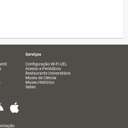
Serviços
ntil
Configuração Wi-Fi UEL
a
Acesso a Periódicos
Restaurante Universitário
Museu de Ciência
a
Museu Histórico
Sebec
formação
@