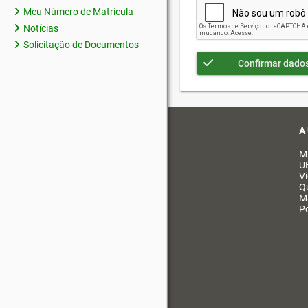
Meu Número de Matrícula
Notícias
Solicitação de Documentos
Confirmar dado
A
M
U
V
Q
M
Po