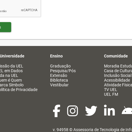
s
 Universidade
Ensino
Comunidade
issão da UEL
Graduação
Moradia Estuda
EL em Dados
Pesquisa/Pós
Casa de Cultur
ida na UEL
Extensão
Inclusão Social
uem é Quem
Biblioteca
Acessibilidade
arca Símbolo
Vestibular
Atividade Físic
lítica de Privacidade
TV UEL
UEL FM
v. 94958 ©
Assessoria de Tecnologia de In