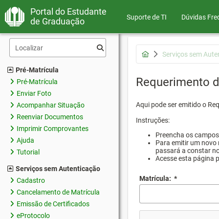
Portal do Estudante
Suporte de TI
Dúvidas Fre
de Graduação
Serviços sem Aute
Pré-Matrícula
Requerimento d
Pré-Matrícula
Enviar Foto
Aqui pode ser emitido o Re
Acompanhar Situação
Reenviar Documentos
Instruções:
Imprimir Comprovantes
Preencha os campos d
Ajuda
Para emitir um novo 
passará a constar no
Tutorial
Acesse esta página 
Serviços sem Autenticação
Matrícula:
*
Cadastro
Cancelamento de Matrícula
Emissão de Certificados
eProtocolo