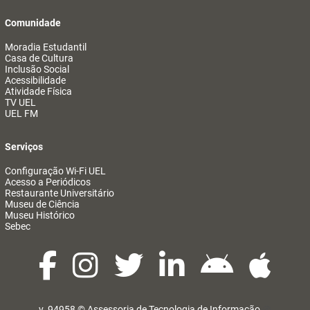
Comunidade
Moradia Estudantil
Casa de Cultura
Inclusão Social
Acessibilidade
Atividade Física
TV UEL
UEL FM
Serviços
Configuração Wi-Fi UEL
Acesso a Periódicos
Restaurante Universitário
Museu de Ciência
Museu Histórico
Sebec
v. 94958 ©
Assessoria de Tecnologia de Informação
@