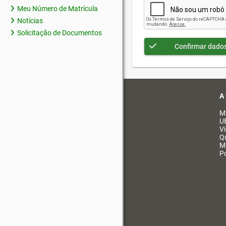
Meu Número de Matrícula
Notícias
Solicitação de Documentos
Confirmar dado
A
M
U
V
Q
M
Po