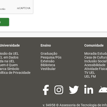
s
 Universidade
Ensino
Comunidade
issão da UEL
Graduação
Moradia Estuda
EL em Dados
Pesquisa/Pós
Casa de Cultur
ida na UEL
Extensão
Inclusão Social
uem é Quem
Biblioteca
Acessibilidade
arca Símbolo
Vestibular
Atividade Físic
lítica de Privacidade
TV UEL
UEL FM
v. 94958 ©
Assessoria de Tecnologia de In