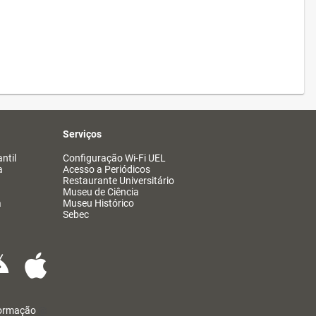
Serviços
ntil
Configuração Wi-Fi UEL
a
Acesso a Periódicos
Restaurante Universitário
Museu de Ciência
a
Museu Histórico
Sebec
formação
@