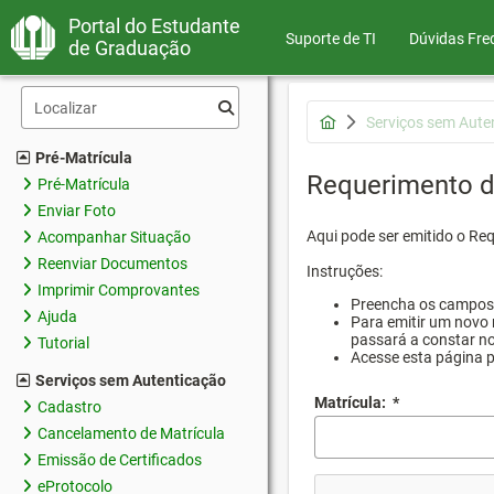
Portal do Estudante
Suporte de TI
Dúvidas Fre
de Graduação
Serviços sem Aute
Pré-Matrícula
Requerimento d
Pré-Matrícula
Enviar Foto
Aqui pode ser emitido o Re
Acompanhar Situação
Reenviar Documentos
Instruções:
Imprimir Comprovantes
Preencha os campos d
Ajuda
Para emitir um novo 
passará a constar no
Tutorial
Acesse esta página 
Serviços sem Autenticação
Matrícula:
*
Cadastro
Cancelamento de Matrícula
Emissão de Certificados
eProtocolo