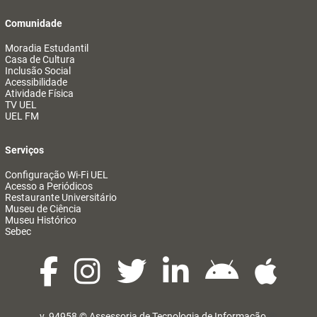
Comunidade
Moradia Estudantil
Casa de Cultura
Inclusão Social
Acessibilidade
Atividade Física
TV UEL
UEL FM
Serviços
Configuração Wi-Fi UEL
Acesso a Periódicos
Restaurante Universitário
Museu de Ciência
Museu Histórico
Sebec
v. 94958 ©
Assessoria de Tecnologia de Informação
@