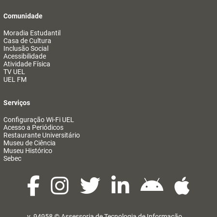
Comunidade
Moradia Estudantil
Casa de Cultura
Inclusão Social
Acessibilidade
Atividade Física
TV UEL
UEL FM
Serviços
Configuração Wi-Fi UEL
Acesso a Periódicos
Restaurante Universitário
Museu de Ciência
Museu Histórico
Sebec
v. 94958 ©
Assessoria de Tecnologia de Informação
@