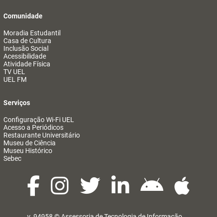
Comunidade
Moradia Estudantil
Casa de Cultura
Inclusão Social
Acessibilidade
Atividade Física
TV UEL
UEL FM
Serviços
Configuração Wi-Fi UEL
Acesso a Periódicos
Restaurante Universitário
Museu de Ciência
Museu Histórico
Sebec
v. 94958 ©
Assessoria de Tecnologia de Informação
@