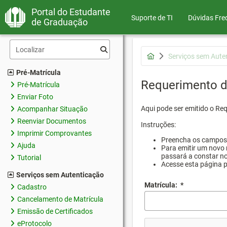
Portal do Estudante
Suporte de TI
Dúvidas Fre
de Graduação
Serviços sem Aute
Pré-Matrícula
Requerimento d
Pré-Matrícula
Enviar Foto
Aqui pode ser emitido o Re
Acompanhar Situação
Reenviar Documentos
Instruções:
Imprimir Comprovantes
Preencha os campos d
Ajuda
Para emitir um novo 
passará a constar no
Tutorial
Acesse esta página 
Serviços sem Autenticação
Matrícula:
*
Cadastro
Cancelamento de Matrícula
Emissão de Certificados
eProtocolo