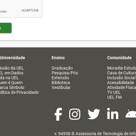
s
 Universidade
Ensino
Comunidade
issão da UEL
Graduação
Moradia Estuda
EL em Dados
Pesquisa/Pós
Casa de Cultur
ida na UEL
Extensão
Inclusão Social
uem é Quem
Biblioteca
Acessibilidade
arca Símbolo
Vestibular
Atividade Físic
lítica de Privacidade
TV UEL
UEL FM
v. 94958 ©
Assessoria de Tecnologia de In