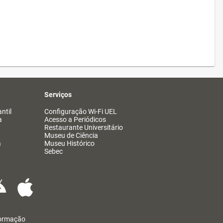
Serviços
ntil
Configuração Wi-Fi UEL
a
Acesso a Periódicos
Restaurante Universitário
Museu de Ciência
a
Museu Histórico
Sebec
formação
@