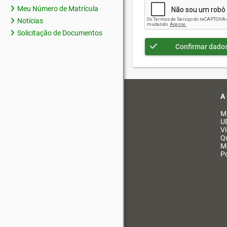
Meu Número de Matrícula
Notícias
Solicitação de Documentos
Confirmar dado
A
M
U
V
Q
M
Po