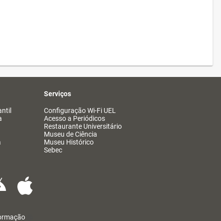
Serviços
ntil
Configuração Wi-Fi UEL
a
Acesso a Periódicos
Restaurante Universitário
Museu de Ciência
a
Museu Histórico
Sebec
formação
@