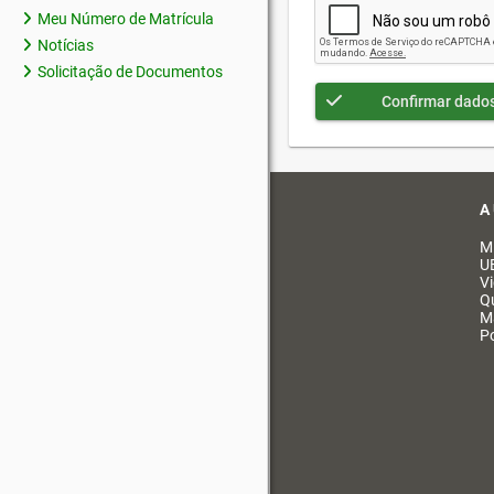
Meu Número de Matrícula
Notícias
Solicitação de Documentos
Confirmar dado
A
M
U
V
Q
M
Po