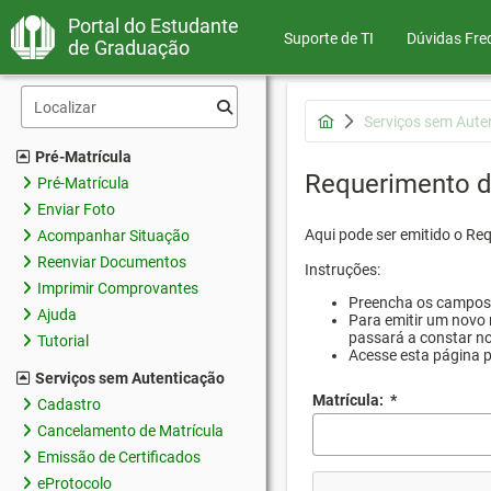
Portal do Estudante
Suporte de TI
Dúvidas Fre
de Graduação
Serviços sem Aute
Pré-Matrícula
Requerimento d
Pré-Matrícula
Enviar Foto
Aqui pode ser emitido o Re
Acompanhar Situação
Reenviar Documentos
Instruções:
Imprimir Comprovantes
Preencha os campos d
Ajuda
Para emitir um novo 
passará a constar no
Tutorial
Acesse esta página 
Serviços sem Autenticação
Matrícula:
*
Cadastro
Cancelamento de Matrícula
Emissão de Certificados
eProtocolo