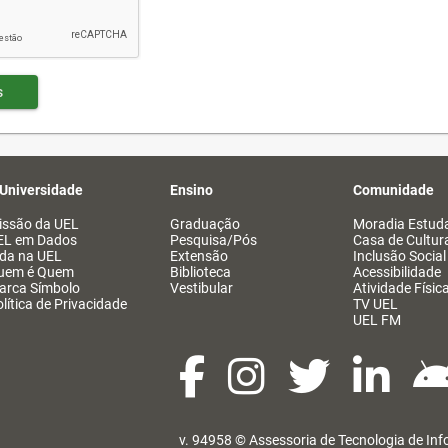
s
 Universidade
Ensino
Comunidade
issão da UEL
Graduação
Moradia Estuda
EL em Dados
Pesquisa/Pós
Casa de Cultur
ida na UEL
Extensão
Inclusão Social
uem é Quem
Biblioteca
Acessibilidade
arca Símbolo
Vestibular
Atividade Físic
lítica de Privacidade
TV UEL
UEL FM
v. 94958 ©
Assessoria de Tecnologia de In