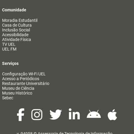
Comunidade
Moradia Estudantil
Casa de Cultura
Inclusão Social
Acessibilidade
Atividade Física
TV UEL
UEL FM
Serviços
Configuração Wi-Fi UEL
Acesso a Periódicos
Restaurante Universitário
Museu de Ciência
Museu Histórico
Sebec
v. 94958 ©
Assessoria de Tecnologia de Informação
@