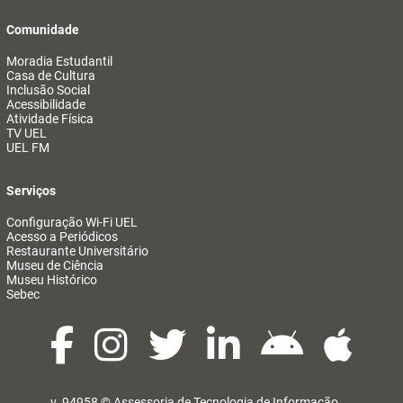
Comunidade
Moradia Estudantil
Casa de Cultura
Inclusão Social
Acessibilidade
Atividade Física
TV UEL
UEL FM
Serviços
Configuração Wi-Fi UEL
Acesso a Periódicos
Restaurante Universitário
Museu de Ciência
Museu Histórico
Sebec
v. 94958 ©
Assessoria de Tecnologia de Informação
@