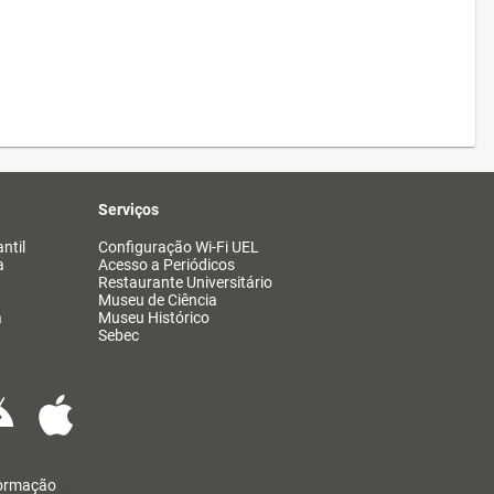
Serviços
ntil
Configuração Wi-Fi UEL
a
Acesso a Periódicos
Restaurante Universitário
Museu de Ciência
a
Museu Histórico
Sebec
formação
@