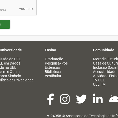
s
 Universidade
Ensino
Comunidade
issão da UEL
Graduação
Moradia Estuda
EL em Dados
Pesquisa/Pós
Casa de Cultur
ida na UEL
Extensão
Inclusão Social
uem é Quem
Biblioteca
Acessibilidade
arca Símbolo
Vestibular
Atividade Físic
lítica de Privacidade
TV UEL
UEL FM
v. 94958 ©
Assessoria de Tecnologia de In