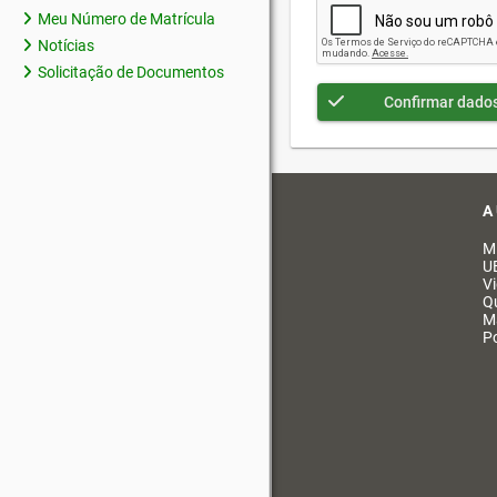
Meu Número de Matrícula
Notícias
Solicitação de Documentos
Confirmar dado
A
M
U
V
Q
M
Po