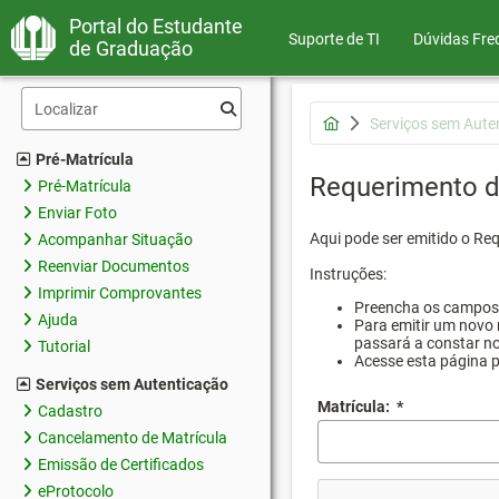
Portal do Estudante
Suporte de TI
Dúvidas Fre
de Graduação
Serviços sem Aute
Pré-Matrícula
Requerimento d
Pré-Matrícula
Enviar Foto
Aqui pode ser emitido o Re
Acompanhar Situação
Reenviar Documentos
Instruções:
Imprimir Comprovantes
Preencha os campos d
Ajuda
Para emitir um novo 
passará a constar no
Tutorial
Acesse esta página 
Serviços sem Autenticação
Matrícula:
*
Cadastro
Cancelamento de Matrícula
Emissão de Certificados
eProtocolo