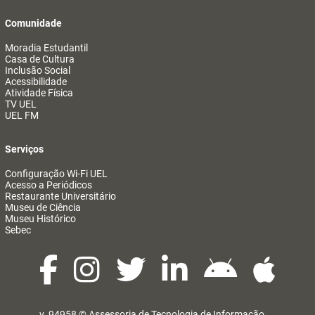
Comunidade
Moradia Estudantil
Casa de Cultura
Inclusão Social
Acessibilidade
Atividade Física
TV UEL
UEL FM
Serviços
Configuração Wi-Fi UEL
Acesso a Periódicos
Restaurante Universitário
Museu de Ciência
Museu Histórico
Sebec
v. 94958 ©
Assessoria de Tecnologia de Informação
@