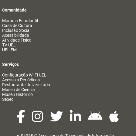
Comunidade
Moradia Estudantil
Casa de Cultura
Inclusão Social
Acessibilidade
Atividade Física
TV UEL
UEL FM
Serviços
Configuração Wi-Fi UEL
Acesso a Periódicos
Restaurante Universitário
Museu de Ciência
Museu Histórico
Sebec
v. 94958 ©
Assessoria de Tecnologia de Informação
@