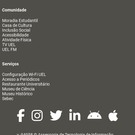
Comunidade
Moradia Estudantil
Casa de Cultura
Inclusão Social
Acessibilidade
Atividade Física
TV UEL
UEL FM
Serviços
Configuração Wi-Fi UEL
Acesso a Periódicos
Restaurante Universitário
Museu de Ciência
Museu Histórico
Sebec
v. 94958 ©
Assessoria de Tecnologia de Informação
@