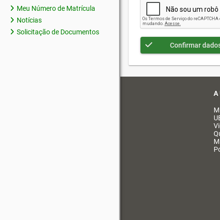
Meu Número de Matrícula
Notícias
Solicitação de Documentos
Confirmar dado
A
M
U
V
Q
M
Po