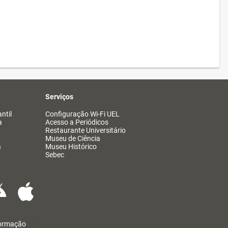
Serviços
ntil
Configuração Wi-Fi UEL
a
Acesso a Periódicos
Restaurante Universitário
Museu de Ciência
a
Museu Histórico
Sebec
formação
@