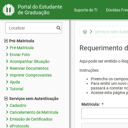
Portal do Estudante
Suporte de TI
Dúvidas Fre
de Graduação
Serviços sem Aute
Pré-Matrícula
Requerimento d
Pré-Matrícula
Enviar Foto
Aqui pode ser emitido o Re
Acompanhar Situação
Reenviar Documentos
Instruções:
Imprimir Comprovantes
Preencha os campos d
Ajuda
Para emitir um novo 
passará a constar no
Tutorial
Acesse esta página 
Serviços sem Autenticação
Matrícula:
*
Cadastro
Cancelamento de Matrícula
Emissão de Certificados
eProtocolo