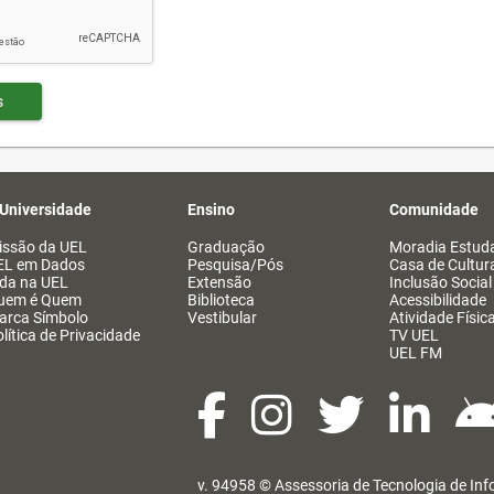
s
 Universidade
Ensino
Comunidade
issão da UEL
Graduação
Moradia Estuda
EL em Dados
Pesquisa/Pós
Casa de Cultur
ida na UEL
Extensão
Inclusão Social
uem é Quem
Biblioteca
Acessibilidade
arca Símbolo
Vestibular
Atividade Físic
lítica de Privacidade
TV UEL
UEL FM
v. 94958 ©
Assessoria de Tecnologia de In