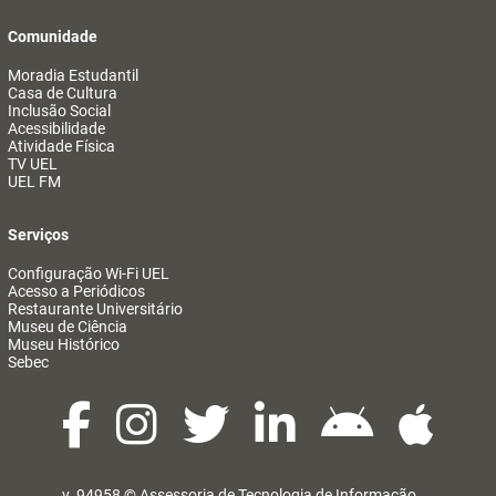
Comunidade
Moradia Estudantil
Casa de Cultura
Inclusão Social
Acessibilidade
Atividade Física
TV UEL
UEL FM
Serviços
Configuração Wi-Fi UEL
Acesso a Periódicos
Restaurante Universitário
Museu de Ciência
Museu Histórico
Sebec
v. 94958 ©
Assessoria de Tecnologia de Informação
@